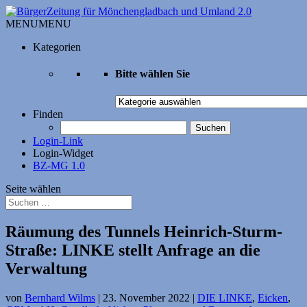
MENU
MENU
Kategorien
Bitte wählen Sie
Bitte
wählen
Finden
Sie
Suchen
nach:
Login-Link
Login-Widget
BZ-MG 1.0
Seite wählen
Räumung des Tunnels Heinrich-Sturm-
Straße: LINKE stellt Anfrage an die
Verwaltung
von
Bernhard Wilms
|
23. November 2022
|
DIE LINKE
,
Eicken
,