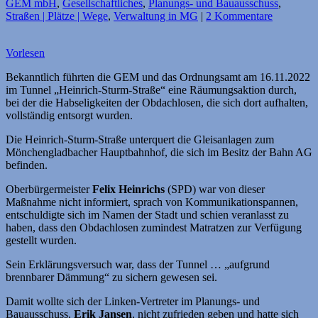
GEM mbH
,
Gesellschaftliches
,
Planungs- und Bauausschuss
,
Straßen | Plätze | Wege
,
Verwaltung in MG
|
2 Kommentare
Vorlesen
Bekanntlich führten die GEM und das Ordnungsamt am 16.11.2022
im Tunnel „Heinrich-Sturm-Straße“ eine Räumungsaktion durch,
bei der die Habseligkeiten der Obdachlosen, die sich dort aufhalten,
vollständig entsorgt wurden.
Die Heinrich-Sturm-Straße unterquert die Gleisanlagen zum
Mönchengladbacher Hauptbahnhof, die sich im Besitz der Bahn AG
befinden.
Oberbürgermeister
Felix Heinrichs
(SPD) war von dieser
Maßnahme nicht informiert, sprach von Kommunikationspannen,
entschuldigte sich im Namen der Stadt und schien veranlasst zu
haben, dass den Obdachlosen zumindest Matratzen zur Verfügung
gestellt wurden.
Sein Erklärungsversuch war, dass der Tunnel … „aufgrund
brennbarer Dämmung“ zu sichern gewesen sei.
Damit wollte sich der Linken-Vertreter im Planungs- und
Bauausschuss,
Erik Jansen
, nicht zufrieden geben und hatte sich