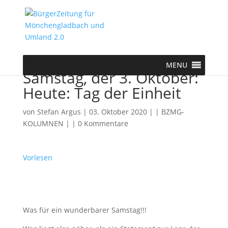
MENU
Samstag, der 3. Oktober:
Heute: Tag der Einheit
von
Stefan Argus
|
03. Oktober 2020
|
| BZMG-
KOLUMNEN |
|
0 Kommentare
Vorlesen
Was für ein wunderbarer Samstag!!!