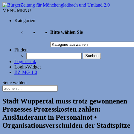
MENU
MENU
Kategorien
Bitte wählen Sie
Bitte
wählen
Finden
Sie
Suchen
nach:
Login-Link
Login-Widget
BZ-MG 1.0
Seite wählen
Stadt Wuppertal muss trotz gewonnenen
Prozesses Prozesskosten zahlen:
Ausländeramt in Personalnot •
Organisationsverschulden der Stadtspitze