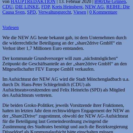
von
HAUPTREDAKTION
|
13. Februar 2020
|
B90/Die Grünen
,
CDU
,
DIE LINKE
,
FDP
,
Kreis Heinsberg
,
NEW AG
,
REIHE: Die
Causa Sven
,
SPD
,
Verwaltungsrecht
,
Viesen
|
0 Kommentare
Vorlesen
Wie die NEW AG heute bekannt gab, ist dem Unternehmen durch
die widerrechtliche Beteiligung an der „share2drive GmbH“ ein
Verlust über 1,7 Millionen Euro entstanden.
Der kommunale Grundversorger will zum „nächstmöglichen“
Zeitpunkt die Geschäftsanteile an der „share2drive GmbH“ an den
Mitgesellschafter FEV Europe GmbH verkaufen.
Im Aufsichtsrat der NEW AG wird die Stadt Mönchengladbach u.a.
durch Dr. Hans-Peter Schlegelmilch (CDU) als
Aufsichtsratsvorsitzenden und Felix Heinrichs (SPD) als Mitglied
des Aufsichtsrats vertreten.
Die beiden Groko-Politiker, jeweils Vorsitzende ihrer Fraktionen,
hatten im letzten Jahr dem rechtswidrigen Engagement der NEW an
der „Share2Drive“ zugestimmt, obwohl der NEW AG-Aufsichtsrat
für die Beteiligung laut Gemeindeordnung zwingend die
Zustimmung des Stadtrates benötigt und auch die Bezirksregierung
Düsseldorf als Kommunalaufsicht hätte einschalten müssen.