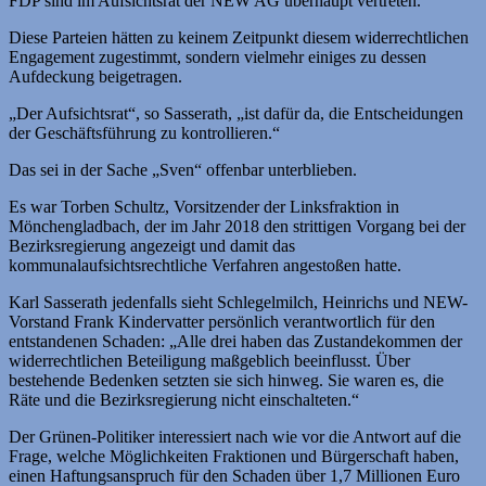
FDP sind im Aufsichtsrat der NEW AG überhaupt vertreten.“
Diese Parteien hätten zu keinem Zeitpunkt diesem widerrechtlichen
Engagement zugestimmt, sondern vielmehr einiges zu dessen
Aufdeckung beigetragen.
„Der Aufsichtsrat“, so Sasserath, „ist dafür da, die Entscheidungen
der Geschäftsführung zu kontrollieren.“
Das sei in der Sache „Sven“ offenbar unterblieben.
Es war Torben Schultz, Vorsitzender der Linksfraktion in
Mönchengladbach, der im Jahr 2018 den strittigen Vorgang bei der
Bezirksregierung angezeigt und damit das
kommunalaufsichtsrechtliche Verfahren angestoßen hatte.
Karl Sasserath jedenfalls sieht Schlegelmilch, Heinrichs und NEW-
Vorstand Frank Kindervatter persönlich verantwortlich für den
entstandenen Schaden: „Alle drei haben das Zustandekommen der
widerrechtlichen Beteiligung maßgeblich beeinflusst. Über
bestehende Bedenken setzten sie sich hinweg. Sie waren es, die
Räte und die Bezirksregierung nicht einschalteten.“
Der Grünen-Politiker interessiert nach wie vor die Antwort auf die
Frage, welche Möglichkeiten Fraktionen und Bürgerschaft haben,
einen Haftungsanspruch für den Schaden über 1,7 Millionen Euro