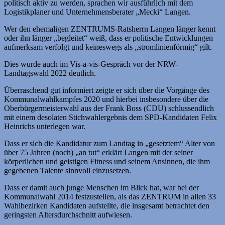
politisch aktiv zu werden, sprachen wir ausführlich mit dem
Logistikplaner und Unternehmensberater „Mecki“ Langen.
Wer den ehemaligen ZENTRUMS-Ratsherrn Langen länger kennt
oder ihn länger „begleitet“ weiß, dass er politische Entwicklungen
aufmerksam verfolgt und keineswegs als „stromlinienförmig“ gilt.
Dies wurde auch im Vis-a-vis-Gespräch vor der NRW-
Landtagswahl 2022 deutlich.
Überraschend gut informiert zeigte er sich über die Vorgänge des
Kommunalwahlkampfes 2020 und hierbei insbesondere über die
Oberbürgermeisterwahl aus der Frank Boss (CDU) schlussendlich
mit einem desolaten Stichwahlergebnis dem SPD-Kandidaten Felix
Heinrichs unterlegen war.
Dass er sich die Kandidatur zum Landtag in „gesetztem“ Alter von
über 75 Jahren (noch) „an tut“ erklärt Langen mit der seiner
körperlichen und geistigen Fitness und seinem Ansinnen, die ihm
gegebenen Talente sinnvoll einzusetzen.
Dass er damit auch junge Menschen im Blick hat, war bei der
Kommunalwahl 2014 festzustellen, als das ZENTRUM in allen 33
Wahlbezirken Kandidaten aufstellte, die insgesamt betrachtet den
geringsten Altersdurchschnitt aufwiesen.