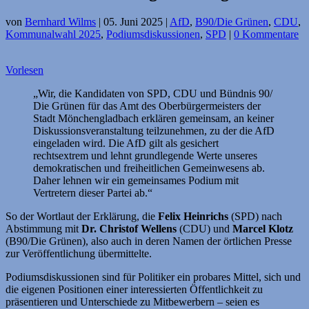
von
Bernhard Wilms
|
05. Juni 2025
|
AfD
,
B90/Die Grünen
,
CDU
,
Kommunalwahl 2025
,
Podiumsdiskussionen
,
SPD
|
0 Kommentare
Vorlesen
„Wir, die Kandidaten von SPD, CDU und Bündnis 90/
Die Grünen für das Amt des Oberbürgermeisters der
Stadt Mönchengladbach erklären gemeinsam, an keiner
Diskussionsveranstaltung teilzunehmen, zu der die AfD
eingeladen wird. Die AfD gilt als gesichert
rechtsextrem und lehnt grundlegende Werte unseres
demokratischen und freiheitlichen Gemeinwesens ab.
Daher lehnen wir ein gemeinsames Podium mit
Vertretern dieser Partei ab.“
So der Wortlaut der Erklärung, die
Felix Heinrichs
(SPD) nach
Abstimmung mit
Dr. Christof Wellens
(CDU) und
Marcel Klotz
(B90/Die Grünen), also auch in deren Namen der örtlichen Presse
zur Veröffentlichung übermittelte.
Podiumsdiskussionen sind für Politiker ein probares Mittel, sich und
die eigenen Positionen einer interessierten Öffentlichkeit zu
präsentieren und Unterschiede zu Mitbewerbern – seien es