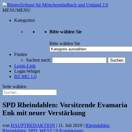
MENU
MENU
Kategorien
Bitte wählen Sie
Bitte wählen Sie
Finden
Suchen nach:
Login-Link
Login-Widget
BZ-MG 1.0
Seite wählen
SPD Rheindahlen: Vorsitzende Evamaria
Enk mit neuer Verstärkung
von
HAUPTREDAKTION
|
11. Juli 2019
|
Rheindahlen
,
Rheindahlen
,
SPD
,
WEST
|
0 Kommentare