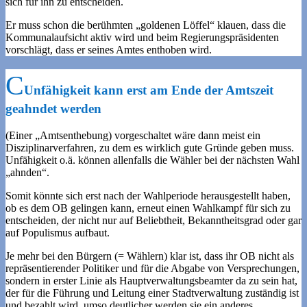
sich für ihn zu entscheiden.
Er muss schon die berühmten „goldenen Löffel“ klauen, dass die
Kommunalaufsicht aktiv wird und beim Regierungspräsidenten
vorschlägt, dass er seines Amtes enthoben wird.
Unfähigkeit kann erst am Ende der Amtszeit
geahndet werden
(Einer „Amtsenthebung) vorgeschaltet wäre dann meist ein
Disziplinarverfahren, zu dem es wirklich gute Gründe geben muss.
Unfähigkeit o.ä. können allenfalls die Wähler bei der nächsten Wahl
„ahnden“.
Somit könnte sich erst nach der Wahlperiode herausgestellt haben,
ob es dem OB gelingen kann, erneut einen Wahlkampf für sich zu
entscheiden, der nicht nur auf Beliebtheit, Bekanntheitsgrad oder gar
auf Populismus aufbaut.
Je mehr bei den Bürgern (= Wählern) klar ist, dass ihr OB nicht als
repräsentierender Politiker und für die Abgabe von Versprechungen,
sondern in erster Linie als Hauptverwaltungsbeamter da zu sein hat,
der für die Führung und Leitung einer Stadtverwaltung zuständig ist
und bezahlt wird, umso deutlicher werden sie ein anderes