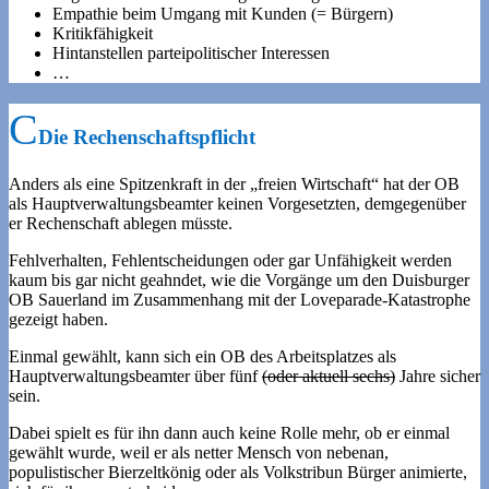
Empathie beim Umgang mit Kunden (= Bürgern)
Kritikfähigkeit
Hintanstellen parteipolitischer Interessen
…
Die Rechenschaftspflicht
Anders als eine Spitzenkraft in der „freien Wirtschaft“ hat der OB
als Hauptverwaltungsbeamter keinen Vorgesetzten, demgegenüber
er Rechenschaft ablegen müsste.
Fehlverhalten, Fehlentscheidungen oder gar Unfähigkeit werden
kaum bis gar nicht geahndet, wie die Vorgänge um den Duisburger
OB Sauerland im Zusammenhang mit der Loveparade-Katastrophe
gezeigt haben.
Einmal gewählt, kann sich ein OB des Arbeitsplatzes als
Hauptverwaltungsbeamter über fünf
(oder aktuell sechs)
Jahre sicher
sein.
Dabei spielt es für ihn dann auch keine Rolle mehr, ob er einmal
gewählt wurde, weil er als netter Mensch von nebenan,
populistischer Bierzeltkönig oder als Volkstribun Bürger animierte,