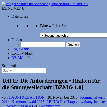
MENU
MENU
Kategorien
Bitte wählen Sie
Bitte
wählen
Finden
Sie
Suchen
nach:
Login-Link
Login-Widget
BZ-MG 1.0
Seite wählen
Teil II: Die Anforderungen • Risiken für
die Stadtgesellschaft [BZMG 1.0]
von
HAUPTREDAKTION
|
20. November 2013
|
Kommunalwahl
2014
,
Kommunalwahl 2025
,
REIHE: Der Hauptverwaltungsbeamte
...
,
Verwaltung in MG
|
0 Kommentare