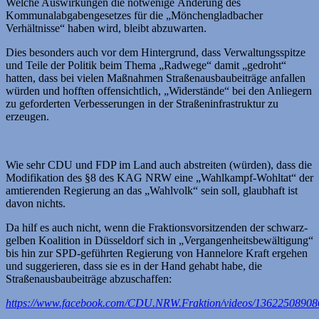
Welche Auswirkungen die notwenige Änderung des
Kommunalabgabengesetzes für die „Mönchengladbacher
Verhältnisse“ haben wird, bleibt abzuwarten.
Dies besonders auch vor dem Hintergrund, dass Verwaltungsspitze
und Teile der Politik beim Thema „Radwege“ damit „gedroht“
hatten, dass bei vielen Maßnahmen Straßenausbaubeiträge anfallen
würden und hofften offensichtlich, „Widerstände“ bei den Anliegern
zu geforderten Verbesserungen in der Straßeninfrastruktur zu
erzeugen.
Wie sehr CDU und FDP im Land auch abstreiten (würden), dass die
Modifikation des §8 des KAG NRW eine „Wahlkampf-Wohltat“ der
amtierenden Regierung an das „Wahlvolk“ sein soll, glaubhaft ist
davon nichts.
Da hilf es auch nicht, wenn die Fraktionsvorsitzenden der schwarz-
gelben Koalition in Düsseldorf sich in „Vergangenheitsbewältigung“
bis hin zur SPD-geführten Regierung von Hannelore Kraft ergehen
und suggerieren, dass sie es in der Hand gehabt habe, die
Straßenausbaubeiträge abzuschaffen:
https://www.facebook.com/CDU.NRW.Fraktion/videos/13622508908