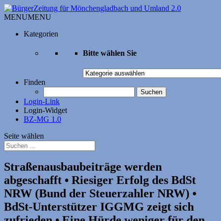
MENU
MENU
Kategorien
Bitte wählen Sie
Bitte
wählen
Finden
Sie
Suchen
nach:
Login-Link
Login-Widget
BZ-MG 1.0
Seite wählen
Straßenausbaubeiträge werden
abgeschafft • Riesiger Erfolg des BdSt
NRW (Bund der Steuerzahler NRW) •
BdSt-Unterstützer IGGMG zeigt sich
zufrieden • Eine Hürde weniger für den