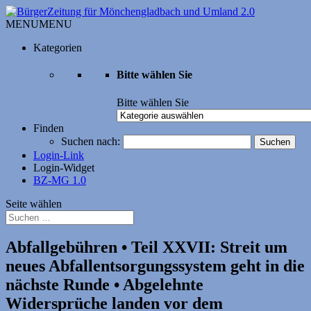
MENU
MENU
Kategorien
Bitte wählen Sie
Bitte wählen Sie
Finden
Suchen nach:
Login-Link
Login-Widget
BZ-MG 1.0
Seite wählen
Abfallgebühren • Teil XXVII: Streit um
neues Abfallent­sorgungssystem geht in die
nächste Runde • Abgelehnte
Widersprüche landen vor dem