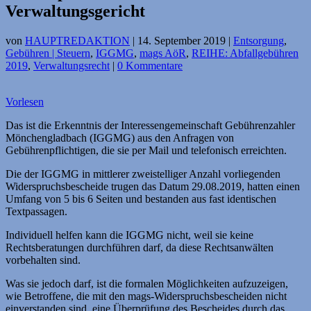
Verwaltungsgericht
von
HAUPTREDAKTION
|
14. September 2019
|
Entsorgung
,
Gebühren | Steuern
,
IGGMG
,
mags AöR
,
REIHE: Abfallgebühren
2019
,
Verwaltungsrecht
|
0 Kommentare
Vorlesen
Das ist die Erkenntnis der Interessengemeinschaft Gebührenzahler
Mönchengladbach (IGGMG) aus den Anfragen von
Gebührenpflichtigen, die sie per Mail und telefonisch erreichten.
Die der IGGMG in mittlerer zweistelliger Anzahl vorliegenden
Widerspruchsbescheide trugen das Datum 29.08.2019, hatten einen
Umfang von 5 bis 6 Seiten und bestanden aus fast identischen
Textpassagen.
Individuell helfen kann die IGGMG nicht, weil sie keine
Rechtsberatungen durchführen darf, da diese Rechtsanwälten
vorbehalten sind.
Was sie jedoch darf, ist die formalen Möglichkeiten aufzuzeigen,
wie Betroffene, die mit den mags-Widerspruchsbescheiden nicht
einverstanden sind, eine Überprüfung des Bescheides durch das