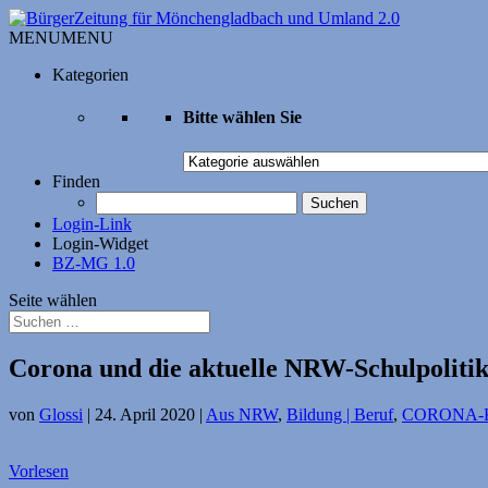
MENU
MENU
Kategorien
Bitte wählen Sie
Bitte
wählen
Finden
Sie
Suchen
nach:
Login-Link
Login-Widget
BZ-MG 1.0
Seite wählen
Corona und die aktuelle NRW-Schulpolitik
von
Glossi
|
24. April 2020
|
Aus NRW
,
Bildung | Beruf
,
CORONA-K
Vorlesen