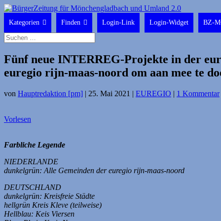
Kategorien
Finden
Login-Link
Login-Widget
BZ-M
Fünf neue INTERREG-Projekte in der eur
euregio rijn-maas-noord om aan mee te do
von
Hauptredaktion [pm]
|
25. Mai 2021
|
EUREGIO
|
1 Kommentar
Vorlesen
Farbliche Legende
NIEDERLANDE
dunkelgrün: Alle Gemeinden der euregio rijn-maas-noord
DEUTSCHLAND
dunkelgrün: Kreisfreie Städte
hellgrün Kreis Kleve (teilweise)
Hellblau: Keis Viersen