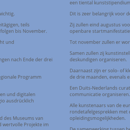
een tiental kunststipendi
ichtig.
Dit is zeer belangrijk voor
ägigen, teils
Zij zullen eind augustus v
 folgen bis November.
openbare startmanifestatie
ht und
Tot november zullen er wor
Samen zullen zij kunstinste
ngen nach Ende der drei
deskundigen organiseren.
Daarnaast zijn er solo- of 
regionale Programm
de drie maanden, evenals e
Een Duits-Nederlands cura
en und digitalen
communicatie organiseren.
io ausdrücklich
Alle kunstenaars van de eu
rondetafelgesprekken met d
nd des Museums van
opleidingsmogelijkheden.
 wertvolle Projekte im
De samenwerking tussen he