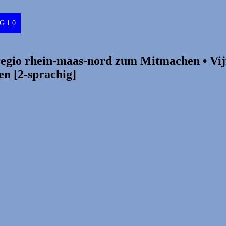
G 1.0
egio rhein-maas-nord zum Mitmachen • Vi
en [2-sprachig]