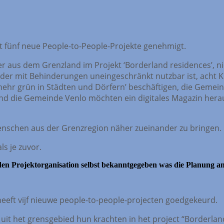
 fünf neue People-to-People-Projekte genehmigt.
r aus dem Grenzland im Projekt ‘Borderland residences’, 
nder mit Behinderungen uneingeschränkt nutzbar ist, acht K
 grün in Städten und Dörfern’ beschäftigen, die Gemeinde
l und die Gemeinde Venlo möchten ein digitales Magazin her
Menschen aus der Grenzregion näher zueinander zu bringen.
s je zuvor.
 den Projektorganisation selbst bekanntgegeben was die Planung 
eft vijf nieuwe people-to-people-projecten goedgekeurd.
het grensgebied hun krachten in het project ‘‘Borderland r