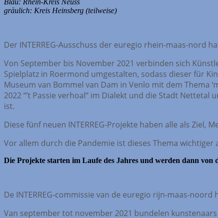
Blau: Rhein-Kreis Neuss
gräulich: Kreis Heinsberg (teilweise)
Der INTERREG-Ausschuss der euregio rhein-maas-nord hat
Von September bis November 2021 verbinden sich Künstle
Spielplatz in Roermond umgestalten, sodass dieser für Ki
Museum van Bommel van Dam in Venlo mit dem Thema ‘mehr
2022 “’t Passie verhoal“ im Dialekt und die Stadt Netteta
ist.
Diese fünf neuen INTERREG-Projekte haben alle als Ziel, 
Vor allem durch die Pandemie ist dieses Thema wichtiger al
Die Projekte starten im Laufe des Jahres und werden dann von
De INTERREG-commissie van de euregio rijn-maas-noord he
Van september tot november 2021 bundelen kunstenaars uit 