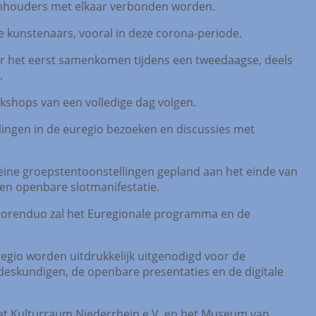
umhouders met elkaar verbonden worden.
 de kunstenaars, vooral in deze corona-periode.
oor het eerst samenkomen tijdens een tweedaagse, deels
.
kshops van een volledige dag volgen.
llingen in de euregio bezoeken en discussies met
kleine groepstentoonstellingen gepland aan het einde van
en openbare slotmanifestatie.
torenduo zal het Euregionale programma en de
regio worden uitdrukkelijk uitgenodigd voor de
eskundigen, de openbare presentaties en de digitale
t Kulturraum Niederrhein e.V. en het Museum van