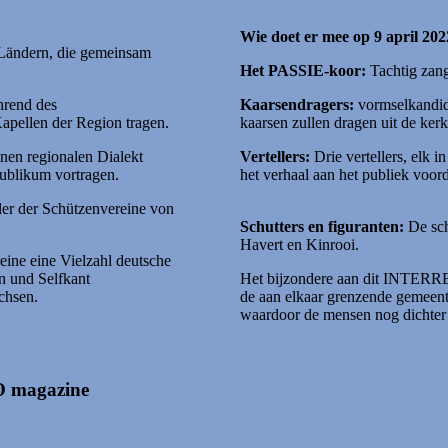
Wie doet er mee op 9 april 20
 Ländern, die gemeinsam
Het PASSIE-koor:
Tachtig zang
hrend des
Kaarsendragers:
vormselkandida
apellen der Region tragen.
kaarsen zullen dragen uit de ker
enen regionalen Dialekt
Vertellers:
Drie vertellers, elk 
ublikum vortragen.
het verhaal aan het publiek voor
der der Schützenvereine von
Schutters en figuranten:
De sch
Havert en Kinrooi.
eine eine Vielzahl deutsche
n und Selfkant
Het bijzondere aan dit INTERREG
chsen.
de aan elkaar grenzende gemeent
waardoor de mensen nog dichter 
O magazine