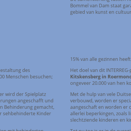
Bommel van Dam staat gara
gebied van kunst en cultuur
15% van alle gezinnen heef
gestaltung des
Het doel van dit INTERREG-p
.000 Menschen besuchen;
Kitskensberg in Roermon
ongeveer 20.000 van hen ko
r wird der Spielplatz
Met de hulp van vele Duitse
derungen angeschafft und
verbouwd, worden er specia
von Behinderung gemacht,
aangeschaft en worden er d
er sehbehinderte Kinder
allerlei beperkingen, zoals 
slechtziende kinderen en k
lien mit behinderten
Tot nu toe is er in de eure