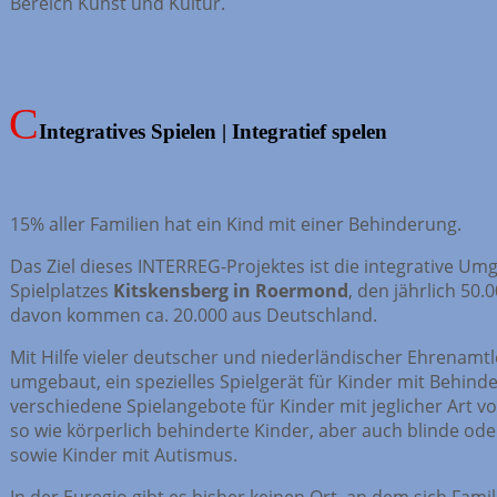
Bereich Kunst und Kultur.
Integratives Spielen | Integratief spelen
15% aller Familien hat ein Kind mit einer Behinderung.
Das Ziel dieses INTERREG-Projektes ist die integrative Um
Spielplatzes
Kitskensberg in Roermond
, den jährlich 50
davon kommen ca. 20.000 aus Deutschland.
Mit Hilfe vieler deutscher und niederländischer Ehrenamtle
umgebaut, ein spezielles Spielgerät für Kinder mit Behin
verschiedene Spielangebote für Kinder mit jeglicher Art 
so wie körperlich behinderte Kinder, aber auch blinde od
sowie Kinder mit Autismus.
In der Euregio gibt es bisher keinen Ort, an dem sich Fami