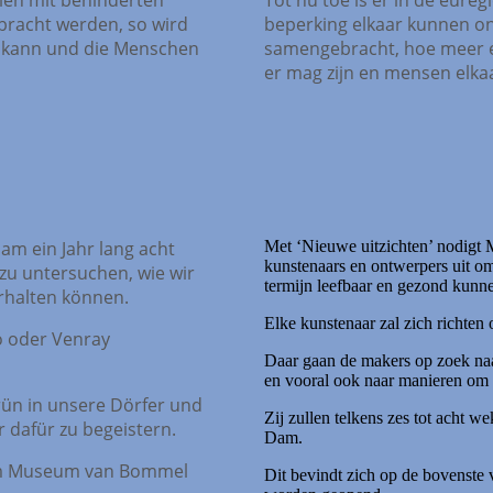
bracht werden, so wird
beperking elkaar kunnen o
in kann und die Menschen
samengebracht, hoe meer er
er mag zijn en mensen elka
m ein Jahr lang acht
Met ‘Nieuwe uitzichten’ nodig
kunstenaars en ontwerpers uit om
zu untersuchen, wie wir
termijn leefbaar en gezond kunn
rhalten können.
Elke kunstenaar zal zich richten 
o oder Venray
Daar gaan de makers op zoek naa
en vooral ook naar manieren om 
ün in unsere Dörfer und
Zij zullen telkens zes tot acht
 dafür zu begeistern.
Dam.
r im Museum van Bommel
Dit bevindt zich op de bovenste 