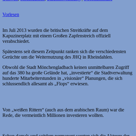
Vorlesen
Im Juli 2013 wurden die britischen Streitkräfte auf dem
Kapuzinerplatz mit einem Großen Zapfenstreich offiziell
verabschiedet.
Spätestens seit diesem Zeitpunkt ranken sich die verschiedensten
Gerüchte um die Weiternutzung des JHQ in Rheindahlen.
Obwohl die Stadt Mönchen­glad­bach keinen unmittelbaren Zugriff
auf das 380 ha große Gelände hat, „investierte“ die Stadtverwaltung
hunderte Mitarbeiterstunden in „visionäre“ Planungen, die sich
schlussend­lich allesamt als „Flops“ erwiesen.
Von „weißen Rittern“ (auch aus dem arabischen Raum) war die
Rede, die vermeintlich Millionen investieren wollten.
Schon damals und seitdem permanent sorgten sich die Akteure der