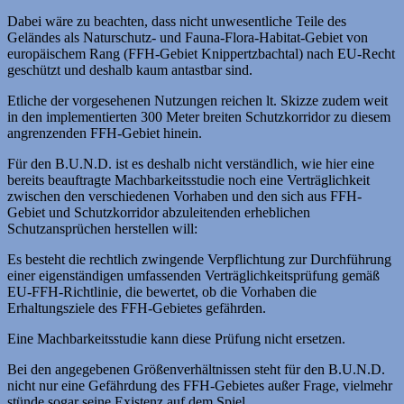
Dabei wäre zu beachten, dass nicht unwesentliche Teile des
Geländes als Naturschutz- und Fauna-Flora-Habitat-Gebiet von
europäischem Rang (FFH-Gebiet Knippertzbachtal) nach EU-Recht
geschützt und deshalb kaum antastbar sind.
Etliche der vorgesehenen Nutzungen reichen lt. Skizze zudem weit
in den implementierten 300 Meter breiten Schutzkorridor zu diesem
angrenzenden FFH-Gebiet hinein.
Für den B.U.N.D. ist es deshalb nicht verständlich, wie hier eine
bereits beauftragte Machbarkeitsstudie noch eine Verträglichkeit
zwischen den verschiedenen Vorhaben und den sich aus FFH-
Gebiet und Schutzkorridor abzuleitenden erheblichen
Schutzansprüchen herstellen will:
Es besteht die rechtlich zwingende Verpflichtung zur Durchführung
einer eigenständigen umfassenden Verträglichkeitsprüfung gemäß
EU-FFH-Richtlinie, die bewertet, ob die Vorhaben die
Erhaltungsziele des FFH-Gebietes gefährden.
Eine Machbarkeitsstudie kann diese Prüfung nicht ersetzen.
Bei den angegebenen Größenverhältnissen steht für den B.U.N.D.
nicht nur eine Gefährdung des FFH-Gebietes außer Frage, vielmehr
stünde sogar seine Existenz auf dem Spiel.