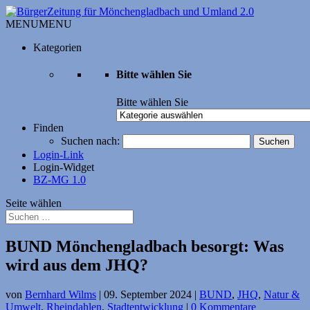
MENU
MENU
Kategorien
Bitte wählen Sie
Bitte wählen Sie
Finden
Suchen nach:
Login-Link
Login-Widget
BZ-MG 1.0
Seite wählen
BUND Mönchengladbach besorgt: Was
wird aus dem JHQ?
von
Bernhard Wilms
|
09. September 2024
|
BUND
,
JHQ
,
Natur &
Umwelt
,
Rheindahlen
,
Stadtentwicklung
|
0 Kommentare