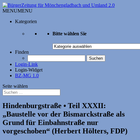
MENU
MENU
Kategorien
Bitte wählen Sie
Bitte
wählen
Finden
Sie
Suchen
nach:
Login-Link
Login-Widget
BZ-MG 1.0
Seite wählen
Hindenburgstraße • Teil XXXII:
„Baustelle vor der Bismarckstraße als
Grund für Einbahnstraße nur
vorgeschoben“ (Herbert Hölters, FDP)