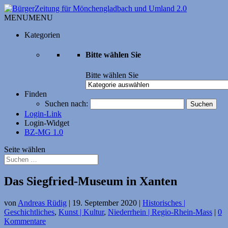
MENU
MENU
Kategorien
Bitte wählen Sie
Bitte wählen Sie
Finden
Suchen nach:
Login-Link
Login-Widget
BZ-MG 1.0
Seite wählen
Das Siegfried-Museum in Xanten
von
Andreas Rüdig
|
19. September 2020
|
Historisches |
Geschichtliches
,
Kunst | Kultur
,
Niederrhein | Regio-Rhein-Mass
|
0
Kommentare