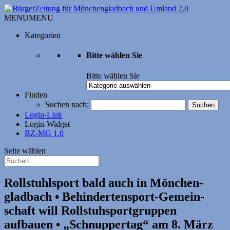
MENU
MENU
Kategorien
Bitte wählen Sie
Bitte wählen Sie
Finden
Suchen nach:
Login-Link
Login-Widget
BZ-MG 1.0
Seite wählen
Rollstuhlsport bald auch in Mönchen­
gladbach • Behinderten­sport-Gemein­
schaft will Rollstuhsport­gruppen
aufbauen • „Schnuppertag“ am 8. März