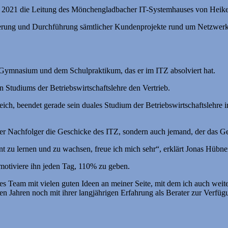
uar 2021 die Leitung des Mönchengladbacher IT-Systemhauses von Hei
rung und Durchführung sämtlicher Kundenprojekte rund um Netzwerkinf
-Gymnasium und dem Schulpraktikum, das er im ITZ absolviert hat.
 Studiums der Betriebswirtschaftslehre den Vertrieb.
ch, beendet gerade sein duales Studium der Betriebswirtschaftslehre i
er Nachfolger die Geschicke des ITZ, sondern auch jemand, der das Ges
 zu lernen und zu wachsen, freue ich mich sehr“, erklärt Jonas Hübne
otiviere ihn jeden Tag, 110% zu geben.
s Team mit vielen guten Ideen an meiner Seite, mit dem ich auch weite
 Jahren noch mit ihrer langjährigen Erfahrung als Berater zur Verfüg