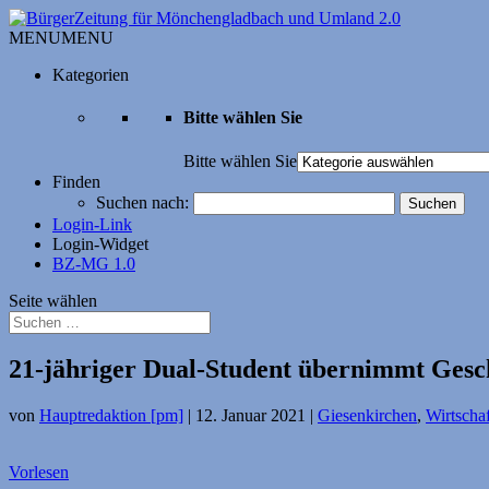
MENU
MENU
Kategorien
Bitte wählen Sie
Bitte wählen Sie
Finden
Suchen nach:
Login-Link
Login-Widget
BZ-MG 1.0
Seite wählen
21-jähriger Dual-Student übernimmt Ges
von
Hauptredaktion [pm]
|
12. Januar 2021
|
Giesenkirchen
,
Wirtschaf
Vorlesen