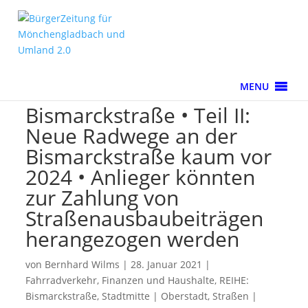
MENU
Bismarckstraße • Teil II:
Neue Radwege an der
Bismarck­straße kaum vor
2024 • Anlieger könnten
zur Zahlung von
Straßenausbaubeiträgen
herangezogen werden
von
Bernhard Wilms
|
28. Januar 2021
|
Fahrradverkehr
,
Finanzen und Haushalte
,
REIHE:
Bismarckstraße
,
Stadtmitte | Oberstadt
,
Straßen |