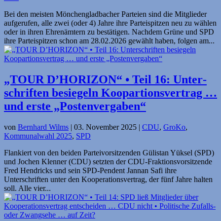
Bei den meisten Mönchengladbacher Parteien sind die Mitglieder
aufgerufen, alle zwei (oder 4) Jahre ihre Partei­spitzen neu zu wählen
oder in ihren Ehrenämtern zu bestätigen. Nachdem Grüne und SPD
ihre Parteispitzen schon am 28.02.2026 gewählt haben, folgen am...
„TOUR D’HORIZON“ • Teil 16: Unter­
schriften besiegeln Koopartions­vertrag …
und erste „Postenvergaben“
von
Bernhard Wilms
|
03. November 2025
|
CDU
,
GroKo
,
Kommunalwahl 2025
,
SPD
Flankiert von den beiden Parteivorsitzenden Gülistan Yüksel (SPD)
und Jochen Klenner (CDU) setzten der CDU-Fraktionsvorsitzende
Fred Hendricks und sein SPD-Pendent Jannan Safi ihre
Unterschriften unter den Kooperationsvertrag, der fünf Jahre halten
soll. Alle vier...