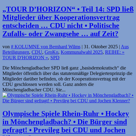
„TOUR D’HORIZON“ • Teil 14: SPD ließ
Mitglieder über Kooperationsvertrag
entscheiden … CDU nicht • Politische
Zufalls- oder Zwangsehe … auf Zeit?
von
# KOLUMNE von Bernhard Wilms
|
31. Oktober 2025
|
Aus
Beteiligungen
,
CDU
,
GroKo
,
Kommunalwahl 2025
,
REIHE: »
TOUR D'HORIZON «
,
SPD
Die Mönchengladbacher SPD ließ ganz „basisdemokratisch“ die
Mitglieder öffentlich über das statutenmäßige Delegiertenprinzip die
Mitglieder darüber befinden, ob der Kooperationsvertrag mit der
CDU geschlossen werden soll. Ganz anders die
Mönchengladbacher CDU. Sie...
Olympische Spiele Rhein-Ruhr • Hockey
in Mönchen­gladbach? • Die Bürger sind
gefragt! • Previleg bei CDU und Jochen