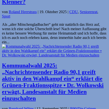
Klenner?
von
Roland Heerstrass
|
19. Oktober 2025
|
CDU
,
Seniorenrat
,
Sport
Als „alter Mönchengladbacher“ geht mir natürlich das Herz auf,
wenn ich eine solche Überschrift lese! Nach meiner Auffassung gibt
es keine bessere Werbung für meine Heimatstadt und ich hoffe, dass
ich es auch noch erleben kann, denn immerhin habe auch ich bereits
ein...
Kommunalwahl 2025:
„Nachrichtensender Radio 90,1 greift
aktiv in den Wahlkampf ein“ erklärt die
Grünen-Fraktions­spitze • Dr. Wolkowski
erwägt, Landesanstalt für Medien
einzuschalten
von
Bernhard Wilms
|
12. September 2025
|
B90/Die Grünen
,