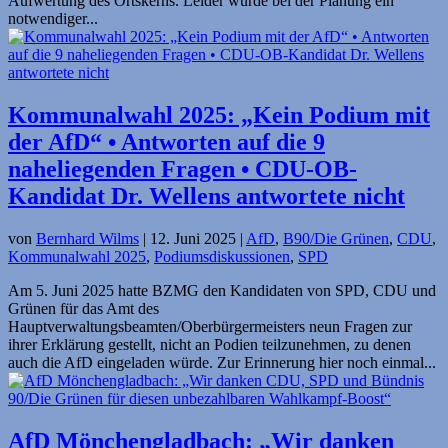
Aufwertung des Ortskerns. Leider wurde bei der Planung ein
notwendiger...
Kommunalwahl 2025: „Kein Podium mit
der AfD“ • Antworten auf die 9
naheliegenden Fragen • CDU-OB-
Kandidat Dr. Wellens antwortete nicht
von
Bernhard Wilms
|
12. Juni 2025
|
AfD
,
B90/Die Grünen
,
CDU
,
Kommunalwahl 2025
,
Podiumsdiskussionen
,
SPD
Am 5. Juni 2025 hatte BZMG den Kandidaten von SPD, CDU und
Grünen für das Amt des
Hauptverwaltungsbeamten/Oberbürgermeisters neun Fragen zur
ihrer Erklärung gestellt, nicht an Podien teilzunehmen, zu denen
auch die AfD eingeladen würde. Zur Erinnerung hier noch einmal...
AfD Mönchengladbach: „Wir danken