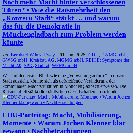
Noch mehr Macht hinter ver­schlossenen
Türen? • Wie die Rats­mehr­heit den
„Konzern Stadt“ stärkt … und warum
das für die Demokratie in
Mönchengladbach zum Problem werden
könnte
von
Bernhard Wilms [Essay]
|
01. Juni 2026
|
CDU
,
EWMG mbH
,
GWSG mbH
,
Kreisbau AG
,
MGMG mbH
,
REIHE: Symptome der
Macht 2.0
,
SPD
,
Stadtrat
,
WFMG mbH
Was auf den ersten Blick wie eine „Verwaltungs­reform“ in unserer
Stadt aussieht, könnte sich als tiefgreifende Veränderung der
kommunalen Macht­strukturen in Mönchengladbach erweisen. Die
Ratsmehrheit stärkt die städtischen Gesellschaften – doch mit...
CDU-Parteitag: Macht, Mobilisierung,
Momente • Warum Jochen Klenner klar
gewann • Nachbetrachtungen