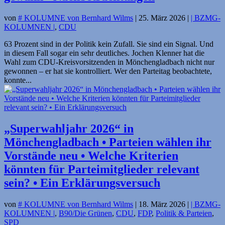
von
# KOLUMNE von Bernhard Wilms
|
25. März 2026
|
| BZMG-
KOLUMNEN |
,
CDU
63 Prozent sind in der Politik kein Zufall. Sie sind ein Signal. Und
in diesem Fall sogar ein sehr deutliches. Jochen Klenner hat die
Wahl zum CDU-Kreisvorsitzenden in Mönchengladbach nicht nur
gewonnen – er hat sie kontrolliert. Wer den Parteitag beobachtete,
konnte...
„Superwahljahr 2026“ in
Mönchengladbach • Parteien wählen ihr
Vorstände neu • Welche Kriterien
könnten für Parteimitglieder relevant
sein? • Ein Erklärungs­versuch
von
# KOLUMNE von Bernhard Wilms
|
18. März 2026
|
| BZMG-
KOLUMNEN |
,
B90/Die Grünen
,
CDU
,
FDP
,
Politik & Parteien
,
SPD