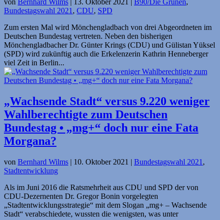
von
Bernhard Wilms
|
13. Oktober 2021
|
B90/Die Grünen
,
Bundestagswahl 2021
,
CDU
,
SPD
Zum ersten Mal wird Mönchengladbach von drei Abgeordneten im
Deutschen Bundestag vertreten. Neben den bisherigen
Mönchengladbacher Dr. Günter Krings (CDU) und Gülistan Yüksel
(SPD) wird zukünftig auch die Erkelenzerin Kathrin Henneberger
viel Zeit in Berlin...
„Wachsende Stadt“ versus 9.220 weniger
Wahl­berechtigte zum Deutschen
Bundestag • „mg+“ doch nur eine Fata
Morgana?
von
Bernhard Wilms
|
10. Oktober 2021
|
Bundestagswahl 2021
,
Stadtentwicklung
Als im Juni 2016 die Ratsmehrheit aus CDU und SPD der von
CDU-Dezernenten Dr. Gregor Bonin vorgelegten
„Stadtentwicklungsstrategie“ mit dem Slogan „mg+ – Wachsende
Stadt“ verabschiedete, wussten die wenigsten, was unter