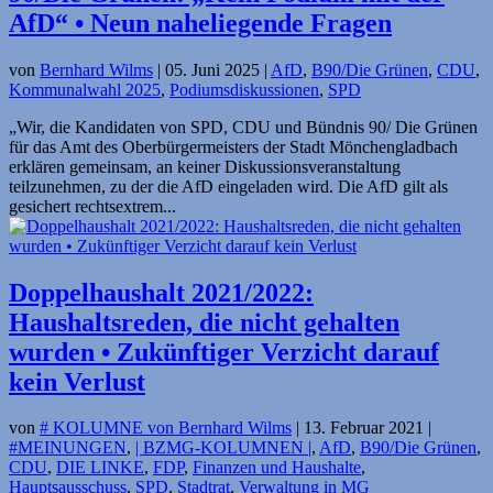
AfD“ • Neun naheliegende Fragen
von
Bernhard Wilms
|
05. Juni 2025
|
AfD
,
B90/Die Grünen
,
CDU
,
Kommunalwahl 2025
,
Podiumsdiskussionen
,
SPD
„Wir, die Kandidaten von SPD, CDU und Bündnis 90/ Die Grünen
für das Amt des Oberbürgermeisters der Stadt Mönchengladbach
erklären gemeinsam, an keiner Diskussionsveranstaltung
teilzunehmen, zu der die AfD eingeladen wird. Die AfD gilt als
gesichert rechtsextrem...
Doppelhaushalt 2021/2022:
Haushaltsreden, die nicht gehalten
wurden • Zukünftiger Verzicht darauf
kein Verlust
von
# KOLUMNE von Bernhard Wilms
|
13. Februar 2021
|
#MEINUNGEN
,
| BZMG-KOLUMNEN |
,
AfD
,
B90/Die Grünen
,
CDU
,
DIE LINKE
,
FDP
,
Finanzen und Haushalte
,
Hauptsausschuss
,
SPD
,
Stadtrat
,
Verwaltung in MG