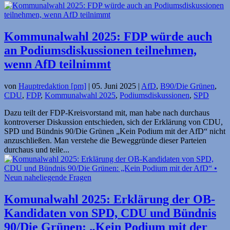
Kommunalwahl 2025: FDP würde auch
an Podiums­diskussionen teilnehmen,
wenn AfD teilnimmt
von
Hauptredaktion [pm]
|
05. Juni 2025
|
AfD
,
B90/Die Grünen
,
CDU
,
FDP
,
Kommunalwahl 2025
,
Podiumsdiskussionen
,
SPD
Dazu teilt der FDP-Kreisvorstand mit, man habe nach durchaus
kontroverser Diskussion entschieden, sich der Erklärung von CDU,
SPD und Bündnis 90/Die Grünen „Kein Podium mit der AfD“ nicht
anzuschließen. Man verstehe die Beweggründe dieser Parteien
durchaus und teile...
Komunalwahl 2025: Erklärung der OB-
Kandidaten von SPD, CDU und Bündnis
90/Die Grünen: „Kein Podium mit der