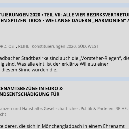
UIERUNGEN 2020 • TEIL VII: ALLE VIER BEZIRKS­VERTRET
EN SPITZEN-TRIOS • WIE LANGE DAUERN „HARMONIEN“ 
ORD
,
OST
,
REIHE: Konstituierungen 2020
,
SÜD
,
WEST
adbacher Stadtbezirke sind auch die „Vorsteher-Riegen“, di
 sind. Was alle eint, ist der erklärte Wille zu einer
diesem Sinne wurden die...
REN­AMTS­BEZÜGE IN EURO &
ANDS­ENT­SCHÄDIGUNG FÜR
nanzen und Haushalte
,
Gesellschaftliches
,
Politik & Parteien
,
REIHE:
cht
te derer, die sich in Mönchengladbach in einem Ehrenamt