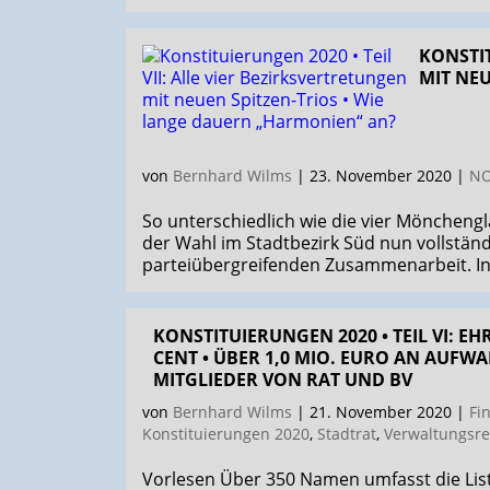
KONSTIT
MIT NEU
von
Bernhard Wilms
|
23. November 2020
|
N
So unterschiedlich wie die vier Mönchengl
der Wahl im Stadtbezirk Süd nun vollständig
parteiübergreifenden Zusammenarbeit. In 
KONSTITUIERUNGEN 2020 • TEIL VI: EH
CENT • ÜBER 1,0 MIO. EURO AN AUFW
MITGLIEDER VON RAT UND BV
von
Bernhard Wilms
|
21. November 2020
|
Fi
Konstituierungen 2020
,
Stadtrat
,
Verwaltungsre
Vorlesen Über 350 Namen umfasst die Lis