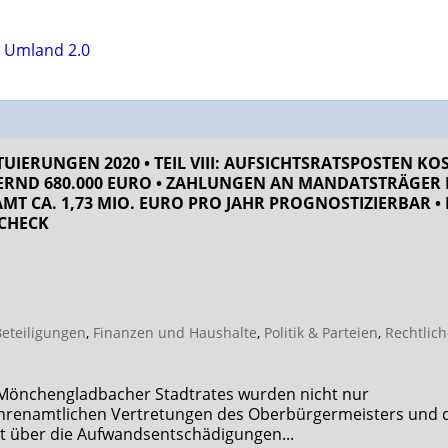
UIERUNGEN 2020 • TEIL VIII: AUFSICHTSRATS­POSTEN KO
RND 680.000 EURO • ZAHLUNGEN AN MANDATS­TRÄGER 
MT CA. 1,73 MIO. EURO PRO JAHR PROGNOSTIZIERBAR • 
CHECK
eteiligungen
,
Finanzen und Haushalte
,
Politik & Parteien
,
Rechtlich
 Mönchengladbacher Stadtrates wurden nicht nur
hrenamtlichen Vertretungen des Oberbürgermeisters und 
it über die Aufwandsentschädigungen...