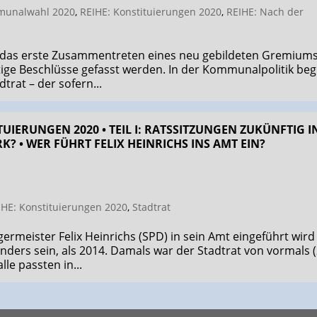
unalwahl 2020
,
REIHE: Konstituierungen 2020
,
REIHE: Nach der
rd das erste Zusammentreten eines neu gebildeten Gremium
ige Beschlüsse gefasst werden. In der Kommunalpolitik beg
trat – der sofern...
UIERUNGEN 2020 • TEIL I: RATSSITZUNGEN ZUKÜNFTIG I
? • WER FÜHRT FELIX HEINRICHS INS AMT EIN?
IHE: Konstituierungen 2020
,
Stadtrat
meister Felix Heinrichs (SPD) in sein Amt eingeführt wird
 anders sein, als 2014. Damals war der Stadtrat von vormals 
le passten in...