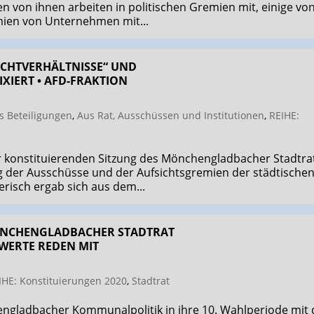
n von ihnen arbeiten in politischen Gremien mit, einige vo
emien von Unternehmen mit...
MACHTVERHÄLTNISSE“ UND
XIERT • AFD-FRAKTION
s Beteiligungen
,
Aus Rat, Ausschüssen und Institutionen
,
REIHE:
r konstituierenden Sitzung des Mönchengladbacher Stadtra
der Ausschüsse und der Aufsichtsgremien der städtische
erisch ergab sich aus dem...
 MÖNCHENGLADBACHER STADTRAT
SWERTE REDEN MIT
IHE: Konstituierungen 2020
,
Stadtrat
ngladbacher Kommunalpolitik in ihre 10. Wahlperiode mit 