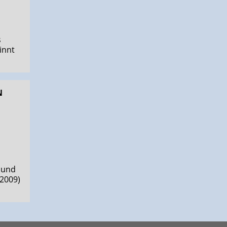
s
innt
N
 und
(2009)