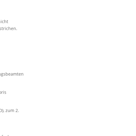
icht
strichen.
tungsbeamten
oris
D), zum 2.