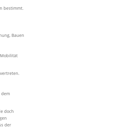
en bestimmt.
anung, Bauen
Mobilität
vertreten.
s dem
de doch
igen
ss der