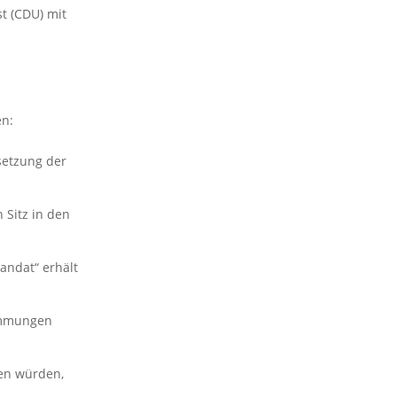
st (CDU) mit
en:
esetzung der
Sitz in den
andat“ erhält
timmungen
den würden,