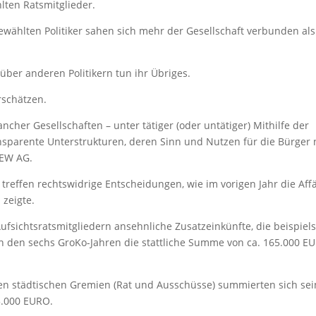
lten Ratsmitglieder.
gewählten Politiker sahen sich mehr der Gesellschaft verbunden al
ber anderen Politikern tun ihr Übriges.
rschätzen.
cher Gesellschaften – unter tätiger (oder untätiger) Mithilfe der
sparente Unterstrukturen, deren Sinn und Nutzen für die Bürger 
NEW AG.
 treffen rechtswidrige Entscheidungen, wie im vorigen Jahr die Aff
 zeigte.
fsichtsratsmitgliedern ansehnliche Zusatzeinkünfte, die beispie
in den sechs GroKo-Jahren die stattliche Summe von ca. 165.000 E
en städtischen Gremien (Rat und Ausschüsse) summierten sich sei
5.000 EURO.