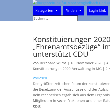
Kategorien
Finden
Login-Link
Konstituierungen 2020 
„Ehrenamtsbezüge“ im 
unterstützt CDU
von
Bernhard Wilms
|
10. November 2020
|
Au
Konstituierungen 2020
,
Verwaltung in MG
|
2 
Vorlesen
Den größten zeitlichen Raum der konstituie
die Besetzung der Ausschüsse und der Aufsich
Rein rechnerisch ergab sich aus dem Ergebni
Mitgliedern in sechs Fraktionen und einer Ra
CDU: