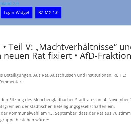
Login-Widget
BZ-MG 1.0
• Teil V: „Machtverhältnisse“ u
neuen Rat fixiert • AfD-Fraktio
s Beteiligungen
,
Aus Rat, Ausschüssen und Institutionen
,
REIHE:
Kommentare
renden Sitzung des Mönchengladbacher Stadtrates am 4. November
tsgremien der städtischen Beteiligungsgesellschaften ein.
s der Kommunalwahl am 13. September, dass der Rat aus 76 stimm
tsgruppe bestehen würde: