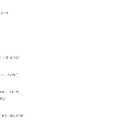
s den
nicht mehr
äre „Sven“
lsweise dem
URO
ne Einkünfte