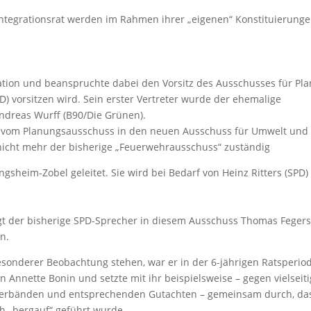
Integrationsrat werden im Rahmen ihrer „eigenen“ Konstituierung
ration und beanspruchte dabei den Vorsitz des Ausschusses für Pl
) vorsitzen wird. Sein erster Vertreter wurde der ehemalige
dreas Wurff (B90/Die Grünen).
de vom Planungsausschuss in den neuen Ausschuss für Umwelt und 
nicht mehr der bisherige „Feuerwehrausschuss“ zuständig
sheim-Zobel geleitet. Sie wird bei Bedarf von Heinz Ritters (SPD) 
lgt der bisherige SPD-Sprecher in diesem Ausschuss Thomas Feger
n.
besonderer Beobachtung stehen, war er in der 6-jährigen Ratsperio
 Annette Bonin und setzte mit ihr beispielsweise – gegen vielseit
Verbänden und entsprechenden Gutachten – gemeinsam durch, da
h „bergauf“ geführt wurde.