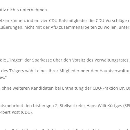
ktiv nichts unternehmen.
etzen können, indem vier CDU-Ratsmitglieder die CDU-Vorschläge n
 Äußerungen, nicht mit der AfD zusammenarbeiten zu wollen, unter
 „Träger“ der Sparkasse über den Vorsitz des Verwaltungsrates.
ng des Trägers wählt eines ihrer Mitglieder oder den Hauptverwal
es.“
ohne weiteren Kandidaten bei Enthaltung der CDU-Fraktion Dr. B
atsmehrheit den bisherigen 2. Stellvertreter Hans-Willi Körfges (SP
rbert Post (CDU).