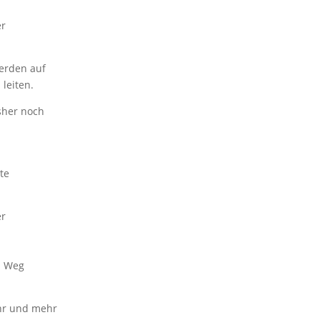
er
erden auf
leiten.
sher noch
te
er
m Weg
ehr und mehr