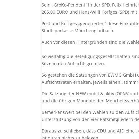
Sein „GroKo-Pendent“ in der SPD, Felix Heinric
265.00 EURO und Hans-Willi Körfges (SPD) mit 
Post und Körfges „generierten“ diese Einkünf
Stadtsparkasse Mönchengladbach.
Auch vor diesen Hintergründen sind die Wahle
So vielfältig die Beteiligungsgesellschaften s
Sitze in den Aufsichtsgremien.
So gestehen die Satzungen von EWMG GmbH un
Aufsichtsräten erhalten, jeweils einen „stimmr
Die Satzung der NEW mobil & aktiv (ÖPNV und B
und die übrigen Mandate den Mehrheitsverhäl
Bemerkenswert bei den Wahlen zu den Aufsic
Unterstützung von den vier Ratsmitgliedern der
Daraus zu schließen, dass CDU und AfD eine 
ist durch nichts zu belegen.