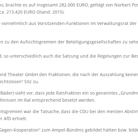
hs, brachte es auf insgesamt 282.000 EURO, gefolgt von Norbert Po
ca. 213.420 EURO (Stand: 2015).
te vornehmlich aus Vorsitzenden-Funktionen im Verwaltungsrat der
n zu den Aufsichtsgremien der Beteiligungsgesellschaften zu seh
ind, so unterschiedlich auch die Satzung und die Regelungen zur B
d Theater GmbH den Fraktionen, die nach der Auszählung keinen 
echtslosen“ Sitz zu.
äder) sieht vor, dass jede Ratsfraktion ein so genanntes „Grundm
tnissen im Rat entsprechend besetzt werden.
htsgremien war die Tatsache, dass die CDU bei den meisten Abs
 AfD erhielt.
„Gegen-Kooperation“ zum Ampel-Bündnis gebildet hätten bzw. bil