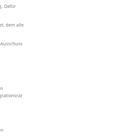
g. Dafür
t, dem alle
n Ausschuss
en
grationsrat
en