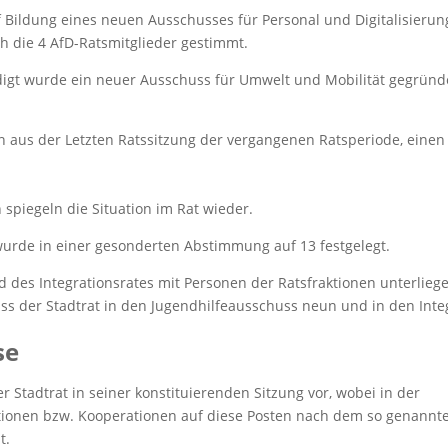
Bildung eines neuen Ausschusses für Personal und Digitalisierun
 die 4 AfD-Ratsmitglieder gestimmt.
igt wurde ein neuer Ausschuss für Umwelt und Mobilität gegründe
n aus der Letzten Ratssitzung der vergangenen Ratsperiode, eine
spiegeln die Situation im Rat wieder.
urde in einer gesonderten Abstimmung auf 13 festgelegt.
 des Integrationsrates mit Personen der Ratsfraktionen unterlieg
 der Stadtrat in den Jugendhilfe­aus­schuss neun und in den Inte
se
Stadtrat in seiner konstituierenden Sitzung vor, wobei in der
ionen bzw. Kooperationen auf diese Posten nach dem so genannt
t.