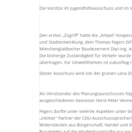
Die Vorsitze im Jugendhilfeausschuss und im 
Den ersten „Zugriff“ hatte die „Ampel“-Koope
und Stadtentwicklung, dem Thomas Fegers (SPD
Mönchengladbacher Baudezernent Dipl-Ing. An
Die bisherige Zuständigkeit für Verkehr wur
übertragen. Für Umweltthemen ist zukünftog 
Dieser Ausschuss wird von der grünen Lena Zing
Als Vorsitzender des Planungsausschusses fo
ausgeschiedenen Genossen Horst-Peter Venne
Fegers dürfte unter vielerlei Aspekten unter 
„intimer“ Partner der CDU-Ausschusssprecherin
Widerständen aus Bürgerschaft, Handel und 
Busverkehr auf der Hindenburgstraße nur noc