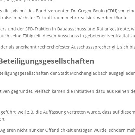
s die „Vision“ des Baudezernenten Dr. Gregor Bonin (CDU) von ein
aße in nächster Zukunft kaum mehr realisiert werden könnte.
rs und der SPD-Fraktion in Bauausschuss und Rat angestrebte, w
ch seine Fähigkeit, diesen Ausschuss in gebotener Neutralität zu 
der als anerkannt recherchefester Ausschusssprecher gilt, sich bi
Beteiligungsgesellschaften
teiligungsgesellschaften der Stadt Mönchengladbach ausgeglieder
iven gegründet. Vielfach kamen die Initiativen dazu aus Reihen d
führt, weil z.B. die Auffassung vertreten wurde, dass auf diese
en.
 Agieren nicht nur der Öffentlichkeit entzogen wurde, sondern m