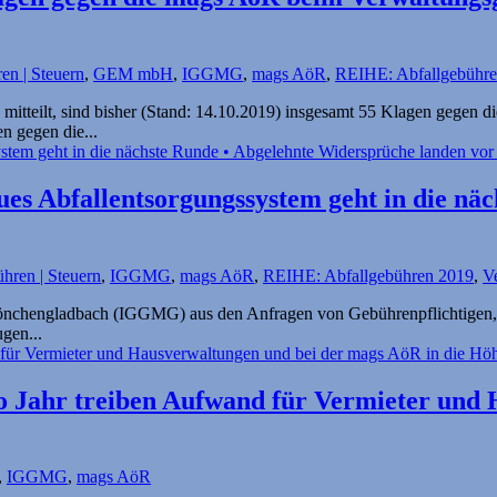
en | Steuern
,
GEM mbH
,
IGGMG
,
mags AöR
,
REIHE: Abfallgebühr
tteilt, sind bisher (Stand: 14.10.2019) insgesamt 55 Klagen gegen d
n gegen die...
ues Abfallent­sorgungssystem geht in die n
hren | Steuern
,
IGGMG
,
mags AöR
,
REIHE: Abfallgebühren 2019
,
V
Mönchengladbach (IGGMG) aus den Anfragen von Gebührenpflichtigen, d
gen...
 Jahr treiben Aufwand für Vermieter und
,
IGGMG
,
mags AöR