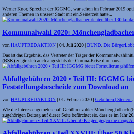
Werner Knor, Sprecher der IGGMG, war schon im Februar 2019 optimi
anderen Themen in unserer Stadt mit ein.Seinerzeit hatte...
Kommunalwahl 2020: Mönchenglad­bacher 
von
HAUPTREDAKTION
|
04. Juli 2020
|
BUND
,
Die BürgerLobb
Das ist das Ergebnis, das Vertreter der Träger der Kommunalwahlini
(BSK) zeigte sich auch angesichts der Corona-Krise durchaus...
Abfallgebühren 2020 • Teil III: IGGMG bie
Feststellungsbescheide zum Download an
von
HAUPTREDAKTION
|
01. Februar 2020
|
Gebühren | Steuern
,
Wie die Interessengemeinschaft Gebührenzahler Mönchengladbach (IG
zugehörigen Beitrag auf dieser Seite befürchtet sie, dass es im Jahr 20
Abfallgebühren • Teil XXVIII: Über 50 Kl