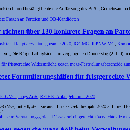
stisch, und bestätigt heute die Auffassung des BdSt „Gemeinsam meh
richten über 130 konkrete Fragen an Part
yisten
,
Hauptverwaltunsgbeamte 2020
,
IGGMG
,
IPPNW MG
,
Kommu
tiative „Die BürgerLobbyisten“ am vergangenen Donnerstag (2. Juli) i
tet Formulierungs­hilfen für fristgerechte
IGGMG
,
mags AöR
,
REIHE: Abfallgebühren 2020
GMG) mitteilt, stellt sie auch für das Gebührenjahr 2020 auf ihrer 
21...
agen gegen die mags AöR beim Verwaltungsge