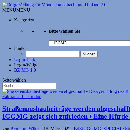
MENU
MENU
Kategorien
Bitte wählen Sie
Bitte
wählen
Finden
Sie
Suchen
nach:
Login-Link
Login-Widget
BZ-MG 1.0
Seite wählen
Straßenausbaubeiträge werden abgeschafft
IGGMG zeigt sich zufrieden • Eine Hürde 
von
Bernhard Wilms
|
15. März 2022
|
BdSt
,
IGGMG
,
SPECIAL: Str