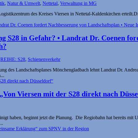
tik
,
Natur & Umwelt
,
Nettetal
,
Verwaltung in MG
gistikzentrum des Kreises Viersen in Nettetal-Kaldenkirchen erteilt.D
 S28 in Gefahr? • Landrat Dr. Coenen ford
h?
,
REIHE: S28
,
Schienenverkehr
rung des Landschaftsplanes Mönchengladbach lehnt Landrat Dr. Andrea
...
„Von Viersen mit der S28 direkt nach Düsse
einigt haben, beginnt jetzt die Planung. Die Regiobahn hat bereits mit
..