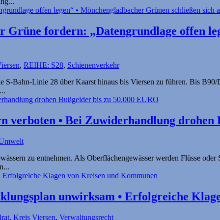
ng...
her Grüne fordern: „Datengrundlage offen 
Viersen
,
REIHE: S28
,
Schienenverkehr
 S-Bahn-Linie 28 über Kaarst hinaus bis Viersen zu führen. Bis B90/
..
n verboten • Bei Zuwider­handlung drohen
 Umwelt
engewässern zu entnehmen. Als Oberflächengewässer werden Flüsse ode
...
cklungsplan unwirksam • Erfolgreiche Kla
rat
,
Kreis Viersen
,
Verwaltungsrecht