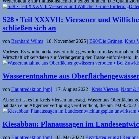
Weiterbildung zur Inklusionsfachkraft teilgenommen. Die Qualifizieru
S28 • Teil XXXVII: Viersener und Willic
schließen sich an
von
Bernhard Wilms
|
18. November 2025
|
B90/Die Grünen
,
Kreis 
Vorlesen Es war bemerkenswert ruhig geworden um das Vorhaben, die
Wirtschaftlichkeitsdaten zur Verlängerung der Trasse einforderten: „In.
Wasserentnahme aus Oberflächen­gewässer
von
Hauptredaktion [pm]
|
17. August 2022
|
Kreis Viersen
,
Natur &
Ab sofort ist es im Kreis Viersen untersagt, Wasser aus Oberfläch
hat dazu eine Allgemeinverfügung veröffentlicht, die am 19.08.2022 in
Kiesabbau: Planaussagen im Landesentwi
von
Hauptredaktion [pm]
|
03. Mai 2022
|
Bezirksregierung | Regional