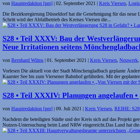
von
Hauptredaktion [pm]
|
02. September 2021
|
Kreis Viersen
,
Logis
Die Bezirksregierung Düsseldorf hat die Genehmigung für das neue Lo
Schritt wird der Abfallbetrieb des Kreises Viersen die...
S28 • Teil XXXV: Bau der Westverlängerung
Neue Irritationen seitens Mönchengladbac
von
Bernhard Wilms
|
01. September 2021
|
Kreis Viersen
,
Neuwerk
Vorlesen Die aktuell von der Stadt Mönchengladbach geplante Ände
Kaarster See bis zum Viersener Bahnhof gefährden. Mit der geplanten
S28 • Teil XXXIV: Planungen angelaufen • 
von
Hauptredaktion [pm]
|
09. Juli 2021
|
Kreis Viersen
,
REIHE: S28
Nachdem die beteiligten Städte und der Kreis sich auf das Projekt ge
Nutzen-Untersuchung beim Land NRW eingereicht.Das Land hat die.