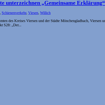
mte unterzeichnen „Gemeinsame Erklärung
,
Schienenverkehr
,
Viesen
,
Willich
amten des Kreises Viersen und der Städte Mönchengladbach, Viersen u
t S28: „Der...