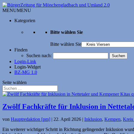
MENU
MENU
Kategorien
Bitte wählen Sie
Bitte wählen Sie
Finden
Suchen nach:
Login-Link
Login-Widget
BZ-MG 1.0
Seite wählen
Zwölf Fachkräfte für Inklusion in Netteta
von
Hauptredaktion [pm]
|
22. April 2026
|
Inklusion
,
Kempen
,
Kreis
Ein weiterer wichtiger Schritt in Richtung gelingender Inklusion wu