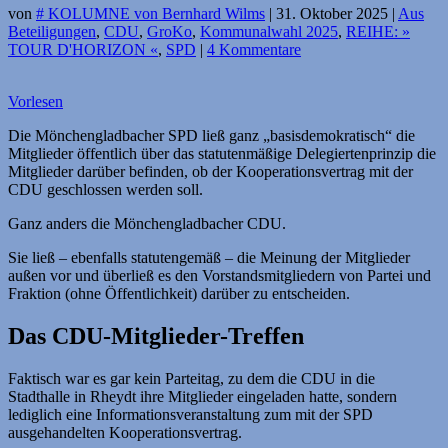
von
# KOLUMNE von Bernhard Wilms
|
31. Oktober 2025
|
Aus
Beteiligungen
,
CDU
,
GroKo
,
Kommunalwahl 2025
,
REIHE: »
TOUR D'HORIZON «
,
SPD
|
4 Kommentare
Vorlesen
Die Mönchengladbacher SPD ließ ganz „basisdemokratisch“ die
Mitglieder öffentlich über das statutenmäßige Delegiertenprinzip die
Mitglieder darüber befinden, ob der Kooperationsvertrag mit der
CDU geschlossen werden soll.
Ganz anders die Mönchengladbacher CDU.
Sie ließ – ebenfalls statutengemäß – die Meinung der Mitglieder
außen vor und überließ es den Vorstandsmitgliedern von Partei und
Fraktion (ohne Öffentlichkeit) darüber zu entscheiden.
Das CDU-Mitglieder-Treffen
Faktisch war es gar kein Parteitag, zu dem die CDU in die
Stadthalle in Rheydt ihre Mitglieder eingeladen hatte, sondern
lediglich eine Informationsveranstaltung zum mit der SPD
ausgehandelten Kooperationsvertrag.