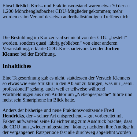
Einschließlich Kreis- und Fraktionsvorstand waren etwa 70 der ca.
1.200 Mönchengladbacher CDU-Mitglieder gekommen; mehr
wurden es im Verlauf des etwa anderthalbstündigen Treffens nicht.
Die Bestuhlung im Konzertsaal sei nicht von der CDU „bestellt“
worden, sondern quasi „übrig geblieben“ von einer anderen
Veranstaltung, erklärte CDU-Kreisparteivorsitzender
Jochen
Klenner
bei der Eröffnung.
Inhaltliches
Eine Tagesordnung gab es nicht, stattdessen der Versuch Klenners
so etwas wie eine Struktur in den Ablauf zu bringen, was nur „semi-
professionell“ gelang, auch weil er teilweise während
Wortmeldungen aus dem Auditorium „Nebengespräche“ führte und
meist sein Smartphone im Blick hatte.
Anders der bisherige und neue Fraktionsvorsitzende
Fred
Hendricks
, der – seiner Art entsprechend – gut vorbereitet mit
Fakten aufwartend seine Erleichterung zum Ausdruck brachte, dass
die CDU nun „wieder mitgestalten“ könne, nachdem ihre Anträge in
der vergangenen Ratsperiode fast alle durchweg abgelehnt worden