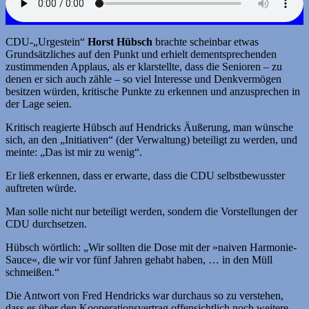
CDU-„Urgestein“
Horst Hübsch
brachte scheinbar etwas
Grundsätzliches auf den Punkt und erhielt dementsprechenden
zustimmenden Applaus, als er klarstellte, dass die Senioren – zu
denen er sich auch zähle – so viel Interesse und Denkvermögen
besitzen würden, kritische Punkte zu erkennen und anzusprechen in
der Lage seien.
Kritisch reagierte Hübsch auf Hendricks Äußerung, man wünsche
sich, an den „Initiativen“ (der Verwaltung) beteiligt zu werden, und
meinte: „Das ist mir zu wenig“.
Er ließ erkennen, dass er erwarte, dass die CDU selbstbewusster
auftreten würde.
Man solle nicht nur beteiligt werden, sondern die Vorstellungen der
CDU durchsetzen.
Hübsch wörtlich: „Wir sollten die Dose mit der »naiven Harmonie-
Sauce«, die wir vor fünf Jahren gehabt haben, … in den Müll
schmeißen.“
Die Antwort von Fred Hendricks war durchaus so zu verstehen,
dass es über den Kooperationsvertrag offensichtlich noch weitere