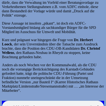
dürfe, dass die Verwaltung im Vorfeld einer Beratungsvorlage zu
Verkehrsthemen Stellungnahmen z.B. vom ADFC einhole, diese
dann Bestandteil der Vorlage würde und damit „Druck auf die
Politik“ erzeuge.
Diese Aussage ist insofern „pikant“, ist doch ein ADFC-
Vorstandsmitglied bislang als sachkundiger Bürger für die SPD
Mitglied im Ausschuss für Umwelt und Mobilität.
Kurz und prägnant war hingegen die Frage von
Dr. Herbert
Loock
, der sein Unverständnis über die Tatsache zum Ausdruck
brachte, dass die Position des CDU-OB-Kandidaten
Dr. Christof
Wellens
, den Rathaus-Neubau in Rheydt zu stoppen, keine
Beachtung gefunden habe.
Anders als noch Wochen vor der Kommunalwahl, als die CDU
noch die vorrangige Berücksichtigung des Karstadt-Gebäudes
gefordert hatte, trägt die politische CDU-Führung (Partei und
Fraktion) nunmehr uneingeschränkt die in der Umsetzung
befindliche Version „nur Bauteil I“ (Karree Historisches Rathaus
Marktplatz/Limitenstraße/Stresemannstraße) mit … „im Interesse der
Mitarbeiter“.