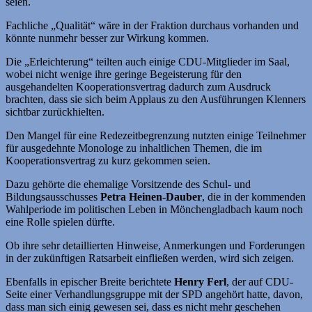
seien.
Fachliche „Qualität“ wäre in der Fraktion durchaus vorhanden und
könnte nunmehr besser zur Wirkung kommen.
Die „Erleichterung“ teilten auch einige CDU-Mitglieder im Saal,
wobei nicht wenige ihre geringe Begeisterung für den
ausgehandelten Kooperationsvertrag dadurch zum Ausdruck
brachten, dass sie sich beim Applaus zu den Ausführungen Klenners
sichtbar zurückhielten.
Den Mangel für eine Redezeitbegrenzung nutzten einige Teilnehmer
für ausgedehnte Monologe zu inhaltlichen Themen, die im
Kooperationsvertrag zu kurz gekommen seien.
Dazu gehörte die ehemalige Vorsitzende des Schul- und
Bildungsausschusses
Petra Heinen-Dauber
, die in der kommenden
Wahlperiode im politischen Leben in Mönchengladbach kaum noch
eine Rolle spielen dürfte.
Ob ihre sehr detaillierten Hinweise, Anmerkungen und Forderungen
in der zukünftigen Ratsarbeit einfließen werden, wird sich zeigen.
Ebenfalls in epischer Breite berichtete
Henry Ferl
, der auf CDU-
Seite einer Verhandlungsgruppe mit der SPD angehört hatte, davon,
dass man sich einig gewesen sei, dass es nicht mehr geschehen