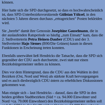
können.
Hier hatte sich die SPD durchgesetzt, so dass es hochwahrscheinlich
ist, dass SPD-Unterbezirksvorsitzende
Gülistan Yüksel
, in den
nächsten 5 Jahren diesen durchaus „ertragreichen“ Posten bekleiden
wird.
Sie „beerbt“ damit ihre Genossin
Josephine Gauselmann
, die in
der auslaufenden Ratsperiode so häufig „zum Einsatz“ kam, dass die
2. Stellvertreterin
Petra Heinen-Dauber
(CDU) und der 3.
Stellvertreter
Hajo Siemes
(B90/Die Grünen) kaum in diesen
Funktionen in Erscheinung treten konnten.
Ebenfalls unerwähnt ließ Hendricks die Tatsache, dass die SPD sich
gegenüber der CDU auch durchsetzte, zwei statt nur einen
Bezirksbürgermeister stellen zu können.
Dies vor dem Hintergrund, dass die CDU aus den Wahlen in drei
Bezirken (Ost, Nord und West) als stärkste Kraft hervorgegangen
und es auch diesbezüglich CDU-intern zu erheblichen Diskussionen
gekommen war.
Man einigte sich – laut Hendricks – darauf, dass die SPD in den
beiden größten Stadtbezirken (Süd = ca. 94.000 Einwohner und
Nord =ca. 79.000 Einwohner) den Bezirksbürgermeister stellen soll