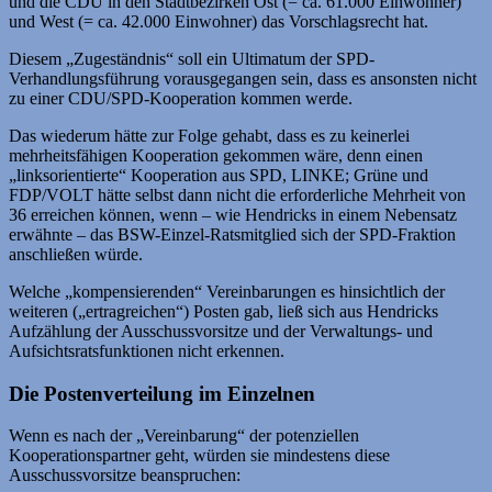
und die CDU in den Stadtbezirken Ost (= ca. 61.000 Einwohner)
und West (= ca. 42.000 Einwohner) das Vorschlagsrecht hat.
Diesem „Zugeständnis“ soll ein Ultimatum der SPD-
Verhandlungsführung vorausgegangen sein, dass es ansonsten nicht
zu einer CDU/SPD-Kooperation kommen werde.
Das wiederum hätte zur Folge gehabt, dass es zu keinerlei
mehrheitsfähigen Kooperation gekommen wäre, denn einen
„linksorientierte“ Kooperation aus SPD, LINKE; Grüne und
FDP/VOLT hätte selbst dann nicht die erforderliche Mehrheit von
36 erreichen können, wenn – wie Hendricks in einem Nebensatz
erwähnte – das BSW-Einzel-Ratsmitglied sich der SPD-Fraktion
anschließen würde.
Welche „kompensierenden“ Vereinbarungen es hinsichtlich der
weiteren („ertragreichen“) Posten gab, ließ sich aus Hendricks
Aufzählung der Ausschussvorsitze und der Verwaltungs- und
Aufsichtsratsfunktionen nicht erkennen.
Die Postenverteilung im Einzelnen
Wenn es nach der „Vereinbarung“ der potenziellen
Kooperationspartner geht, würden sie mindestens diese
Ausschussvorsitze beanspruchen: