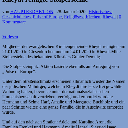
von
HAUPTREDAKTION
|
28. Januar 2020
|
Historisches |
Geschichtliches
,
Pulse of Europe
,
Religiöses | Kirchen
,
Rheydt
|
0
Kommentare
Vorlesen
Mitglieder der evangelischen Kirchengemeinde Rheydt reinigten am
21.01.2020 in Giesenkirchen und am 24.01.2020 in Rheydt-Mitte
Stolpersteine des bekannten Künstlers Gunter Demnig.
Die Stolpersteinputz-Aktion basierte ebenfalls auf Anregung von
„Pulse of Europe“.
Unter dem Straßenschmutz erschienen allmählich wieder die Namen
der jüdischen Mitbürger, welche in Rheydt ihre letzte frei gewählte
Wohnung hatten, bevor sie unter der nationalsozialistischen
Unrechtsherrschaft vertrieben, verfolgt und ermordet wurden:
Hermann und Selma Harf, Amalie und Margarete Buchholz und ein
paar Schritte weiter: eine ganze Familie, die in Auschwitz ermordet
wurde.
Und auf den nächsten Straßen: Adele und Karoline Aron, die
Familien Frenkel und Heymann, Amalie Hänsel, Siegried Isaac,