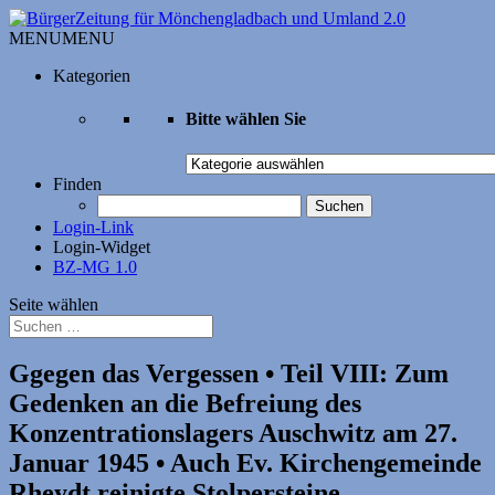
MENU
MENU
Kategorien
Bitte wählen Sie
Bitte
wählen
Finden
Sie
Suchen
nach:
Login-Link
Login-Widget
BZ-MG 1.0
Seite wählen
Ggegen das Vergessen • Teil VIII: Zum
Gedenken an die Befreiung des
Konzentrations­lagers Auschwitz am 27.
Januar 1945 • Auch Ev. Kirchen­gemeinde
Rheydt reinigte Stolpersteine