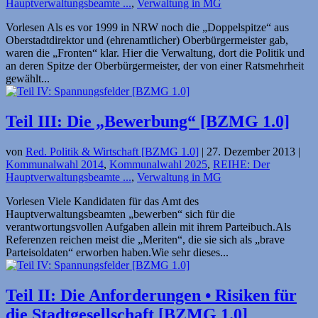
Hauptverwaltungsbeamte ...
,
Verwaltung in MG
Vorlesen Als es vor 1999 in NRW noch die „Doppelspitze“ aus
Oberstadt­direktor und (ehrenamt­licher) Oberbürger­meister gab,
waren die „Fronten“ klar. Hier die Verwaltung, dort die Politik und
an deren Spitze der Ober­bürger­meister, der von einer Ratsmehrheit
gewählt...
Teil III: Die „Bewerbung“ [BZMG 1.0]
von
Red. Politik & Wirtschaft [BZMG 1.0]
|
27. Dezember 2013
|
Kommunalwahl 2014
,
Kommunalwahl 2025
,
REIHE: Der
Hauptverwaltungsbeamte ...
,
Verwaltung in MG
Vorlesen Viele Kandidaten für das Amt des
Hauptverwaltungsbeamten „bewerben“ sich für die
verantwortungsvollen Aufgaben allein mit ihrem Parteibuch.Als
Referenzen reichen meist die „Meriten“, die sie sich als „brave
Parteisoldaten“ erworben haben.Wie sehr dieses...
Teil II: Die Anforderungen • Risiken für
die Stadtgesellschaft [BZMG 1.0]