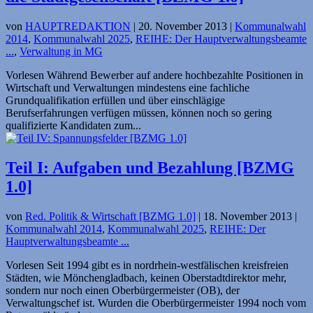
von
HAUPTREDAKTION
|
20. November 2013
|
Kommunalwahl
2014
,
Kommunalwahl 2025
,
REIHE: Der Hauptverwaltungsbeamte
...
,
Verwaltung in MG
Vorlesen Während Bewerber auf andere hochbezahlte Positionen in
Wirtschaft und Verwaltungen mindestens eine fachliche
Grundqualifikation erfüllen und über einschlägige
Berufserfahrungen verfügen müssen, können noch so gering
qualifizierte Kandidaten zum...
Teil I: Aufgaben und Bezahlung [BZMG
1.0]
von
Red. Politik & Wirtschaft [BZMG 1.0]
|
18. November 2013
|
Kommunalwahl 2014
,
Kommunalwahl 2025
,
REIHE: Der
Hauptverwaltungsbeamte ...
Vorlesen Seit 1994 gibt es in nordrhein-westfäli­schen kreisfreien
Städten, wie Mönchengladbach, keinen Oberstadt­direktor mehr,
sondern nur noch einen Oberbürger­meister (OB), der
Verwaltungschef ist. Wurden die Oberbürgermeister 1994 noch vom