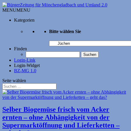
MENU
MENU
Kategorien
Bitte wählen Sie
Bitte
wählen
Finden
Sie
Suchen
nach:
Login-Link
Login-Widget
BZ-MG 1.0
Seite wählen
Selber Biogemüse frisch vom Acker
ernten – ohne Abhängigkeit von der
Supermarktöffnung und Liefer­ketten –