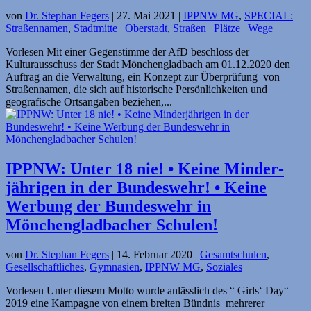
von
Dr. Stephan Fegers
|
27. Mai 2021
|
IPPNW MG
,
SPECIAL:
Straßennamen
,
Stadtmitte | Oberstadt
,
Straßen | Plätze | Wege
Vorlesen Mit einer Gegenstimme der AfD beschloss der
Kulturausschuss der Stadt Mönchengladbach am 01.12.2020 den
Auftrag an die Verwaltung, ein Konzept zur Überprüfung von
Straßennamen, die sich auf historische Persönlichkeiten und
geografische Ortsangaben beziehen,...
IPPNW: Unter 18 nie! • Keine Minder­
jährigen in der Bundeswehr! • Keine
Werbung der Bundeswehr in
Mönchengladbacher Schulen!
von
Dr. Stephan Fegers
|
14. Februar 2020
|
Gesamtschulen
,
Gesellschaftliches
,
Gymnasien
,
IPPNW MG
,
Soziales
Vorlesen Unter diesem Motto wurde anlässlich des “ Girls‘ Day“
2019 eine Kampagne von einem breiten Bündnis mehrerer