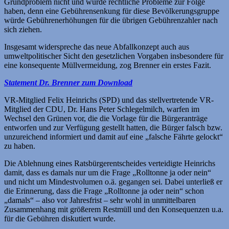
Grundproblem nicht und würde rechtliche Probleme zur Folge
haben, denn eine Gebührensenkung für diese Bevölkerungsgruppe
würde Gebührenerhöhungen für die übrigen Gebührenzahler nach
sich ziehen.
Insgesamt widerspreche das neue Abfallkonzept auch aus
umweltpolitischer Sicht den gesetzlichen Vorgaben insbesondere für
eine konsequente Müllvermeidung, zog Brenner ein erstes Fazit.
Statement Dr. Brenner zum Download
VR-Mitglied Felix Heinrichs (SPD) und das stellvertretende VR-
Mitglied der CDU, Dr. Hans Peter Schlegelmilch, warfen im
Wechsel den Grünen vor, die die Vorlage für die Bürgeranträge
entworfen und zur Verfügung gestellt hatten, die Bürger falsch bzw.
unzureichend informiert und damit auf eine „falsche Fährte gelockt“
zu haben.
Die Ablehnung eines Ratsbürgerentscheides verteidigte Heinrichs
damit, dass es damals nur um die Frage „Rolltonne ja oder nein“
und nicht um Mindestvolumen o.ä. gegangen sei. Dabei unterließ er
die Erinnerung, dass die Frage „Rolltonne ja oder nein“ schon
„damals“ – also vor Jahresfrist – sehr wohl in unmittelbaren
Zusammenhang mit größerem Restmüll und den Konsequenzen u.a.
für die Gebühren diskutiert wurde.