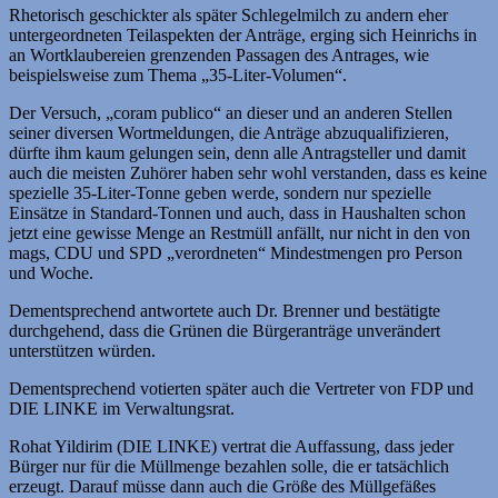
Rhetorisch geschickter als später Schlegelmilch zu andern eher
untergeordneten Teilaspekten der Anträge, erging sich Heinrichs in
an Wortklaubereien grenzenden Passagen des Antrages, wie
beispielsweise zum Thema „35-Liter-Volumen“.
Der Versuch, „coram publico“ an dieser und an anderen Stellen
seiner diversen Wortmeldungen, die Anträge abzuqualifizieren,
dürfte ihm kaum gelungen sein, denn alle Antragsteller und damit
auch die meisten Zuhörer haben sehr wohl verstanden, dass es keine
spezielle 35-Liter-Tonne geben werde, sondern nur spezielle
Einsätze in Standard-Tonnen und auch, dass in Haushalten schon
jetzt eine gewisse Menge an Restmüll anfällt, nur nicht in den von
mags, CDU und SPD „verordneten“ Mindestmengen pro Person
und Woche.
Dementsprechend antwortete auch Dr. Brenner und bestätigte
durchgehend, dass die Grünen die Bürgeranträge unverändert
unterstützen würden.
Dementsprechend votierten später auch die Vertreter von FDP und
DIE LINKE im Verwaltungsrat.
Rohat Yildirim (DIE LINKE) vertrat die Auffassung, dass jeder
Bürger nur für die Müllmenge bezahlen solle, die er tatsächlich
erzeugt. Darauf müsse dann auch die Größe des Müllgefäßes