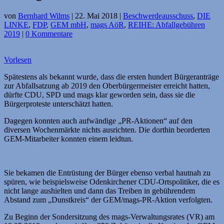
von
Bernhard Wilms
|
22. Mai 2018
|
Beschwerdeausschuss
,
DIE
LINKE
,
FDP
,
GEM mbH
,
mags AöR
,
REIHE: Abfallgebühren
2019
|
0 Kommentare
Vorlesen
Spätestens als bekannt wurde, dass die ersten hundert Bürgeranträge
zur Abfallsatzung ab 2019 den Oberbürgermeister erreicht hatten,
dürfte CDU, SPD und mags klar geworden sein, dass sie die
Bürgerproteste unterschätzt hatten.
Dagegen konnten auch aufwändige „PR-Aktionen“ auf den
diversen Wochenmärkte nichts ausrichten. Die dorthin beorderten
GEM-Mitarbeiter konnten einem leidtun.
Sie bekamen die Entrüstung der Bürger ebenso verbal hautnah zu
spüren, wie beispielsweise Odenkirchener CDU-Ortspolitiker, die es
nicht lange aushielten und dann das Treiben in gebührendem
Abstand zum „Dunstkreis“ der GEM/mags-PR-Aktion verfolgten.
Zu Beginn der Sondersitzung des mags-Verwaltungsrates (VR) am