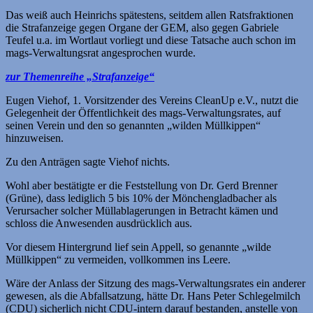
Das weiß auch Heinrichs spätestens, seitdem allen Ratsfraktionen
die Strafanzeige gegen Organe der GEM, also gegen Gabriele
Teufel u.a. im Wortlaut vorliegt und diese Tatsache auch schon im
mags-Verwaltungsrat angesprochen wurde.
zur Themenreihe „Strafanzeige“
Eugen Viehof, 1. Vorsitzender des Vereins CleanUp e.V., nutzt die
Gelegenheit der Öffentlichkeit des mags-Verwaltungsrates, auf
seinen Verein und den so genannten „wilden Müllkippen“
hinzuweisen.
Zu den Anträgen sagte Viehof nichts.
Wohl aber bestätigte er die Feststellung von Dr. Gerd Brenner
(Grüne), dass lediglich 5 bis 10% der Mönchengladbacher als
Verursacher solcher Müllablagerungen in Betracht kämen und
schloss die Anwesenden ausdrücklich aus.
Vor diesem Hintergrund lief sein Appell, so genannte „wilde
Müllkippen“ zu vermeiden, vollkommen ins Leere.
Wäre der Anlass der Sitzung des mags-Verwaltungsrates ein anderer
gewesen, als die Abfallsatzung, hätte Dr. Hans Peter Schlegelmilch
(CDU) sicherlich nicht CDU-intern darauf bestanden, anstelle von