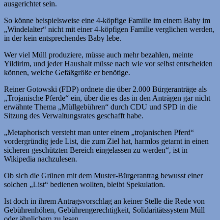
ausgerichtet sein.
So könne beispielsweise eine 4-köpfige Familie im einem Baby im
„Windelalter“ nicht mit einer 4-köpfigen Familie verglichen werden,
in der kein entsprechendes Baby lebe.
Wer viel Müll produziere, müsse auch mehr bezahlen, meinte
Yildirim, und jeder Haushalt müsse nach wie vor selbst entscheiden
können, welche Gefäßgröße er benötige.
Reiner Gotowski (FDP) ordnete die über 2.000 Bürgeranträge als
„Trojanische Pferde“ ein, über die es das in den Anträgen gar nicht
erwähnte Thema „Müllgebühren“ durch CDU und SPD in die
Sitzung des Verwaltungsrates geschafft habe.
„Metaphorisch versteht man unter einem „trojanischen Pferd“
vordergründig jede List, die zum Ziel hat, harmlos getarnt in einen
sicheren geschützten Bereich eingelassen zu werden“, ist in
Wikipedia nachzulesen.
Ob sich die Grünen mit dem Muster-Bürgerantrag bewusst einer
solchen „List“ bedienen wollten, bleibt Spekulation.
Ist doch in ihrem Antragsvorschlag an keiner Stelle die Rede von
Gebührenhöhen, Gebührengerechtigkeit, Solidaritätssystem Müll
oder ähnlichem zu lesen.