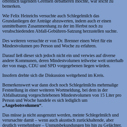
öffentlich tagenden Gremien debattieren möchte, war leicht zu
bemerken.
Wie Felix Heinrichs versuchte auch Schlegelmilch das
Grundanliegen der Anträge abzuwerten, indem auch er einen
unmittelbaren Zusammenhang zu der im Herbst noch zu
verabschiedenden Abfall-Gebühren-Satzung herzustellen suchte.
Des weiteren versuchte er von Dr. Brenner einen Wert für ein
Mindestvolumen pro Person und Woche zu erfahren.
Darauf ließ dieser sich jedoch nicht ein und verwies auf diverse
andere Kommunen, deren Mindestvolumen teilweise weit unterhalb
der von mags, CDU und SPD vorgegebenen liegen würden.
Insofern drehte sich die Diskussion weitgehend im Kreis.
Bemerkenswert war dann doch noch Schlegelmilchs mehrmalige
Feststellung in einer weiteren Wortmeldung, bei dem in der
Abfallsatzung vorgeschriebenen Mindestvolumen von 15 Liter pro
Person und Woche handele es sich lediglich um
„Angebotsvolumen“
.
Das müsse ja nicht ausgenutzt werden, meinte Schlegelmilch und
verursachte damit – wenn auch akustisch zurückhaltende, aber
deutlich vernehmbare – Unmutsbekundungen bis hin zu Gelächter.