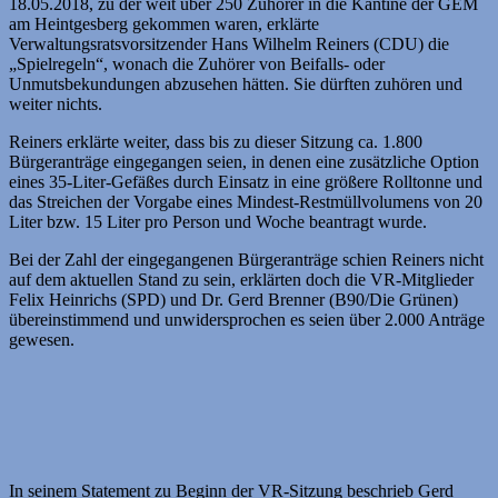
18.05.2018, zu der weit über 250 Zuhörer in die Kantine der GEM
am Heintgesberg gekommen waren, erklärte
Verwaltungsratsvorsitzender Hans Wilhelm Reiners (CDU) die
„Spielregeln“, wonach die Zuhörer von Beifalls- oder
Unmutsbekundungen abzusehen hätten. Sie dürften zuhören und
weiter nichts.
Reiners erklärte weiter, dass bis zu dieser Sitzung ca. 1.800
Bürgeranträge eingegangen seien, in denen eine zusätzliche Option
eines 35-Liter-Gefäßes durch Einsatz in eine größere Rolltonne und
das Streichen der Vorgabe eines Mindest-Restmüllvolumens von 20
Liter bzw. 15 Liter pro Person und Woche beantragt wurde.
Bei der Zahl der eingegangenen Bürgeranträge schien Reiners nicht
auf dem aktuellen Stand zu sein, erklärten doch die VR-Mitglieder
Felix Heinrichs (SPD) und Dr. Gerd Brenner (B90/Die Grünen)
übereinstimmend und unwidersprochen es seien über 2.000 Anträge
gewesen.
In seinem Statement zu Beginn der VR-Sitzung beschrieb Gerd