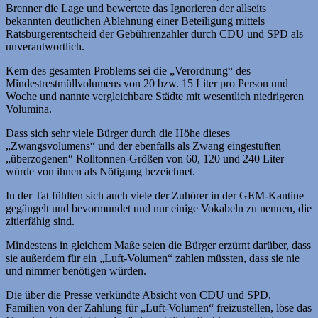
Brenner die Lage und bewertete das Ignorieren der allseits
bekannten deutlichen Ablehnung einer Beteiligung mittels
Ratsbürgerentscheid der Gebührenzahler durch CDU und SPD als
unverantwortlich.
Kern des gesamten Problems sei die „Verordnung“ des
Mindestrestmüllvolumens von 20 bzw. 15 Liter pro Person und
Woche und nannte vergleichbare Städte mit wesentlich niedrigeren
Volumina.
Dass sich sehr viele Bürger durch die Höhe dieses
„Zwangsvolumens“ und der ebenfalls als Zwang eingestuften
„überzogenen“ Rolltonnen-Größen von 60, 120 und 240 Liter
würde von ihnen als Nötigung bezeichnet.
In der Tat fühlten sich auch viele der Zuhörer in der GEM-Kantine
gegängelt und bevormundet und nur einige Vokabeln zu nennen, die
zitierfähig sind.
Mindestens in gleichem Maße seien die Bürger erzürnt darüber, dass
sie außerdem für ein „Luft-Volumen“ zahlen müssten, dass sie nie
und nimmer benötigen würden.
Die über die Presse verkündte Absicht von CDU und SPD,
Familien von der Zahlung für „Luft-Volumen“ freizustellen, löse das