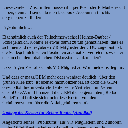
Diese „vielen“ Zuschriften müssen ihn per Post oder E-Mail erreicht
haben, denn auf seinen beiden facebook-Accounts ist nichts
dergleichen zu finden.
Eigentümlich …
Eigentümlich auch der Teilnehmerwechsel Heinen-Dauber /
Schlegelmilch. Könnte es etwas damit zu tun gehabt haben, dass es
sich niemand der regulären VR-Mitglieder der CDU zugetraut hat,
die Schlegelmilch‘schen Positionen adäquat zu vertreten bzw. einer
entsprechenden inhaltlichen Diskussion standzuhalten?
Dass Eugen Viehof sich als VR-Mitglied zu Wort meldet ist legitim.
Und dass er mags/GEM mehr oder weniger deutlich „über den
grünen Klee lobt“ ist ebenso nachvollziehbar, ist doch die GEM-
Geschäftsführerin Gabriele Teufel seine Vertreterin im Verein
CleanUp e.V. und finanziert die GEM die so genannten „Belloo-
Beutel“ und holt sie sich doch diese Kosten von den
Gebührenzahlern über die Abfallgebühren zurück.
Umlage der Kosten für Belloo-Beutel (Hundkot)
Angesichts seines „Publikums“ aus VR-Mitgliedern und Zuhörern
in der GEM-Kantine lief sein Appell, so genannte „wilde