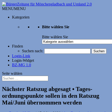
MENU
MENU
Kategorien
Bitte wählen Sie
Bitte wählen Sie
Finden
Suchen nach:
Login-Link
Login-Widget
BZ-MG 1.0
Seite wählen
Nächster Ratszug abgesagt • Tages­
ordnungs­punkte sollen in den Ratszug
Mai/Juni übernommen werden