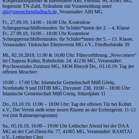
Kooperationspartner & Interessierte ABI, Fliethstr. 90, 41061 MG,
begrenzte TN-Zahl, Teilnahme mit Voranmeldung unter
abi@moenchengladbach.de,
Veranstalter: ABI MG
Fr., 27.09.19, 14:00 – 16:00 Uhr, Kostenlose
Schnuppernachhilfestunden: für Schüler*innen der 2. – 4. Klasse
Fr., 27.09.19, 16:00 – 18:00 Uhr Kostenlose
Schnuppernachhilfestunden: für Schüler*innen der 5. – 13. Klasse,
Veranstalter: Türkischer Elternverein MG e.V., Friedhofstraße 39
Mi., 02.10.2019, 11:00 & 16:00 Uhr: Filmvorführung „Newcomers“
im Chapeau Kultur, Bahnhofstr. 24, 41236 MG, Veranstalter:
Psychosoziales Zentrum MG, SKM Rheydt Do., 03.10.19: Tag der
offenen Moschee:
10:00 – 17:00 Uhr: Islamische Gemeinschaft Millî Görüş,
Nordstraße 9 und DITIB MG, Duvenstr. 238, 10:00 – 18:00 Uhr:
Islamische Gemeinschaft Millî Görüş, Sittardplatz 11
Do., 03.10.19, 11:00 – 18:00 Uhr: Tag der offenen Tür bei Kobiri
e.V., Der Verein stellt seine neuen Räume an der Erzbergerstr. 11-13
vor (mit Rahmenprogramm)
Sa., 05.10.19, 16:00 – 19:00 Uhr Lettischer Abend bei der DAA
MG an der Carl-Diem-Str. 77, 41065 MG, Veranstalter: RAMTAI
e.V., Lettischer Chor