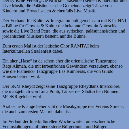
Der syrische Verein „Die Brücke“ präsentiert seinen Kinderchor und
Live Musik, die Palästinensische Gemeinde zeigt Tänze von
Kindern und Erwachsenen & ebenfalls Live Musik.
Der Verband für Kultur & Integration holt gemeinsam mit KLUNNI
– Bühne für Clowns & Kultur die bekannte Clownin Antoschka
sowie die Live Band Petra, die aus syrischen, palästinensischen und
jordanischen Musikern besteht, auf die Bühne.
Zum ersten Mal ist der lettische Chor RAMTAI beim
Interkulturellen Straßenfest dabei.
Ein alter „Hase“ ist da schon eher die orientalische Tanzgruppe
Raqs Alimah, die mit farbenfrohen Gewändern verzaubert, ebenso
wie die Flamenco-Tanzgruppe Las Rumberas, die von Guido
Hansen betreut wird.
Der SKM Rheydt zeigt seine Tanzgruppe Rheydtanz Intercolore,
die maßgeblich von Luca Ponti, Tänzer der Städtischen Bühnen
MG/KR geleitet wird.
Arabische Klänge beherrscht die Musikgruppe des Vereins Soreda,
die auch zum ersten Mal mit dabei ist.
Im Verlauf der Interkulturellen Woche warten unterschiedliche
Veranstaltungen auf interessierte Bürgerinnen und Bürger.