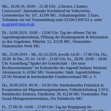
Mo., 16.09.19, 18:00 – 21:30 Uhr: „Chicken, Chutney,
Currywurst“, Internationaler Kochabend im Volksverein,
Geistenbecker Str. 107, 41199 MG, Teilnahmegebühr: 5 Euro,
Teilnahme nur mit Voranmeldung unter 02166/1309743 o. unter
m.nickel@skm-ry.de
Di., 24.09.2019, 10:00 – 13:00 Uhr: Tag der offenen Tür im
Jugendmigrationsdienst, Öffnung der Beratungsstelle & Information
zu den Angeboten, Mittelstr. 12, 41236 MG, Veranstalter:
Diakonisches Werk MG
Mi., 25.09.2019 – Mi., 02.10.2019, jeweils 14:30 – 17:00 Uhr, Do.,
26.09. & Die., 01.10. 14:30 – 21:00 Uhr, Sa., 28.09. 10:00 – 18:00
Uhr Ausstellung:“Spalter der Gesellschaft – Der neue
Rechtsextremismus“ im Kulturkeller des JugendClubhaus Westend,
Alexianerstr. 6, 41061 MG Veranstalter: Städt. Jugendclubhaus
(JCH) Westend & Interkultureller Familienverband MG e. V.
Do, 26.09.2019, 09:30 – 10:30 Uhr: Interkulturelles Frühstück in
Kooperation mit Migrantenorganisationen, Frühstücksbeitrag 3,50 €,
Paritätisches Zentrum, Friedhofstr. 39, 41236 MG Veranstalter: Pari
Sozial Mehrgenerationenhaus, Der Paritätische MG
Fr., 27.09.19, 14:00 – 17:00 Uhr: Tag der Begegnung für