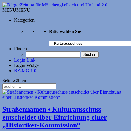
MENU
MENU
Kategorien
Bitte wählen Sie
Bitte
wählen
Finden
Sie
Suchen
nach:
Login-Link
Login-Widget
BZ-MG 1.0
Seite wählen
Straßennamen • Kultur­aus­schuss
entscheidet über Einrichtung einer
„Historiker-Kommission“