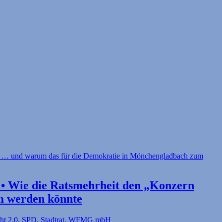
 Wie die Rats­mehr­heit den „Konzern
m werden könnte
t 2.0
,
SPD
,
Stadtrat
,
WFMG mbH