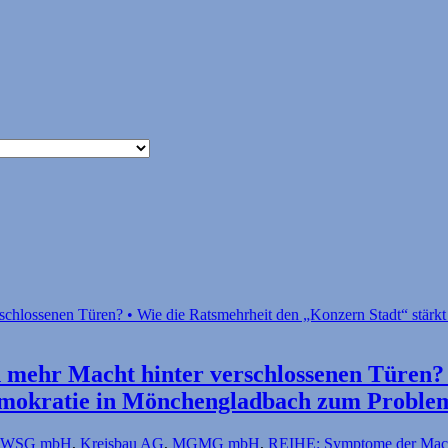
ehr Macht hinter ver­schlossenen Türen? •
Demokratie in Mönchengladbach zum Proble
WSG mbH
,
Kreisbau AG
,
MGMG mbH
,
REIHE: Symptome der Mach