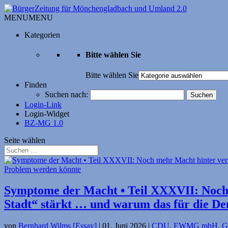
MENU
MENU
Kategorien
Bitte wählen Sie
Bitte wählen Sie
Finden
Suchen nach:
Login-Link
Login-Widget
BZ-MG 1.0
Seite wählen
Symptome der Macht • Teil XXXVII: Noch m
Stadt“ stärkt … und warum das für die 
von
Bernhard Wilms [Essay]
|
01. Juni 2026
|
CDU
,
EWMG mbH
,
G