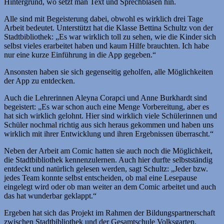
Hintergrund, wo setzt man Text und Sprechblasen hin.
Alle sind mit Begeisterung dabei, obwohl es wirklich drei Tage
Arbeit bedeutet. Unterstützt hat die Klasse Bettina Schultz von der
Stadtbibliothek: „Es war wirklich toll zu sehen, wie die Kinder sich
selbst vieles erarbeitet haben und kaum Hilfe brauchten. Ich habe
nur eine kurze Einführung in die App gegeben.“
Ansonsten haben sie sich gegenseitig geholfen, alle Möglichkeiten
der App zu entdecken.
Auch die Lehrerinnen Aleyna Corapci und Anne Burkhardt sind
begeistert: „Es war schon auch eine Menge Vorbereitung, aber es
hat sich wirklich gelohnt. Hier sind wirklich viele Schülerinnen und
Schüler nochmal richtig aus sich heraus gekommen und haben uns
wirklich mit ihrer Entwicklung und ihren Ergebnissen überrascht.“
Neben der Arbeit am Comic hatten sie auch noch die Möglichkeit,
die Stadtbibliothek kennenzulernen. Auch hier durfte selbstständig
entdeckt und natürlich gelesen werden, sagt Schultz: „Jeder bzw.
jedes Team konnte selbst entscheiden, ob mal eine Lesepause
eingelegt wird oder ob man weiter an dem Comic arbeitet und auch
das hat wunderbar geklappt.“
Ergeben hat sich das Projekt im Rahmen der Bildungspartnerschaft
zwischen Stadtbibliothek und der Gesamtschule Volksgarten.