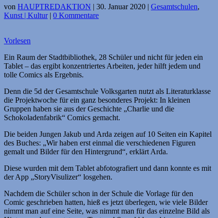
von
HAUPTREDAKTION
|
30. Januar 2020
|
Gesamtschulen
,
Kunst | Kultur
|
0 Kommentare
Vorlesen
Ein Raum der Stadtbibliothek, 28 Schüler und nicht für jeden ein
Tablet – das ergibt konzentriertes Arbeiten, jeder hilft jedem und
tolle Comics als Ergebnis.
Denn die 5d der Gesamtschule Volksgarten nutzt als Literaturklasse
die Projektwoche für ein ganz besonderes Projekt: In kleinen
Gruppen haben sie aus der Geschichte „Charlie und die
Schokoladenfabrik“ Comics gemacht.
Die beiden Jungen Jakub und Arda zeigen auf 10 Seiten ein Kapitel
des Buches: „Wir haben erst einmal die verschiedenen Figuren
gemalt und Bilder für den Hintergrund“, erklärt Arda.
Diese wurden mit dem Tablet abfotografiert und dann konnte es mit
der App „StoryVisulizer“ losgehen.
Nachdem die Schüler schon in der Schule die Vorlage für den
Comic geschrieben hatten, hieß es jetzt überlegen, wie viele Bilder
nimmt man auf eine Seite, was nimmt man für das einzelne Bild als